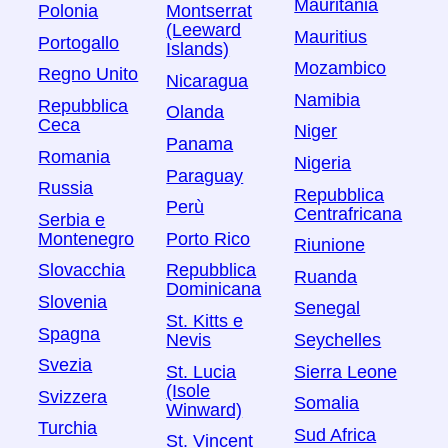
Mauritania
Polonia
Montserrat
(Leeward
Mauritius
Portogallo
Islands)
Mozambico
Regno Unito
Nicaragua
Namibia
Repubblica
Olanda
Ceca
Niger
Panama
Romania
Nigeria
Paraguay
Russia
Repubblica
Perù
Centrafricana
Serbia e
Montenegro
Porto Rico
Riunione
Slovacchia
Repubblica
Ruanda
Dominicana
Slovenia
Senegal
St. Kitts e
Spagna
Nevis
Seychelles
Svezia
St. Lucia
Sierra Leone
(Isole
Svizzera
Somalia
Winward)
Turchia
Sud Africa
St. Vincent