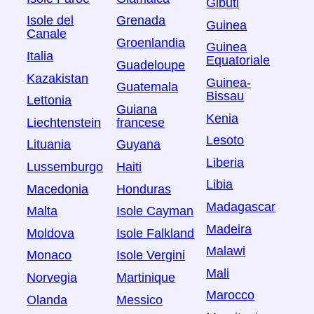
Gibuti
Isole del
Grenada
Guinea
Canale
Groenlandia
Guinea
Italia
Equatoriale
Guadeloupe
Kazakistan
Guinea-
Guatemala
Bissau
Lettonia
Guiana
Kenia
Liechtenstein
francese
Lesoto
Lituania
Guyana
Liberia
Lussemburgo
Haiti
Libia
Macedonia
Honduras
Madagascar
Malta
Isole Cayman
Madeira
Moldova
Isole Falkland
Malawi
Monaco
Isole Vergini
Mali
Norvegia
Martinique
Marocco
Olanda
Messico