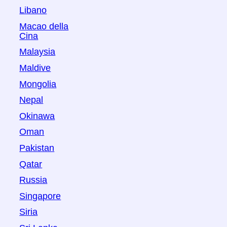
Libano
Macao della
Cina
Malaysia
Maldive
Mongolia
Nepal
Okinawa
Oman
Pakistan
Qatar
Russia
Singapore
Siria