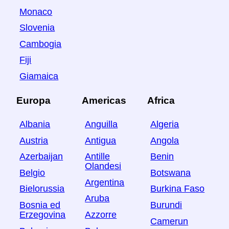
Monaco
Slovenia
Cambogia
Fiji
Giamaica
Europa
Americas
Africa
Albania
Anguilla
Algeria
Austria
Antigua
Angola
Azerbaijan
Antille
Benin
Olandesi
Belgio
Botswana
Argentina
Bielorussia
Burkina Faso
Aruba
Bosnia ed
Burundi
Erzegovina
Azzorre
Camerun