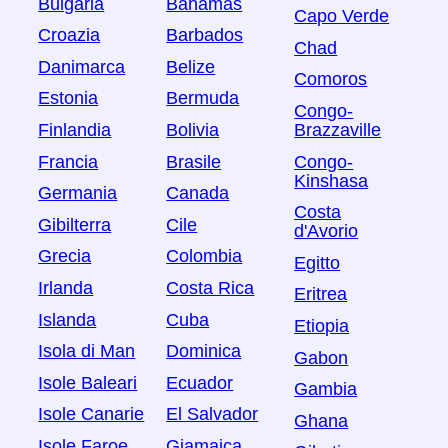
Bulgaria
Bahamas
Capo Verde
Croazia
Barbados
Chad
Danimarca
Belize
Comoros
Estonia
Bermuda
Congo-
Finlandia
Bolivia
Brazzaville
Francia
Brasile
Congo-
Kinshasa
Germania
Canada
Costa
Gibilterra
Cile
d'Avorio
Grecia
Colombia
Egitto
Irlanda
Costa Rica
Eritrea
Islanda
Cuba
Etiopia
Isola di Man
Dominica
Gabon
Isole Baleari
Ecuador
Gambia
Isole Canarie
El Salvador
Ghana
Isole Faroe
Giamaica