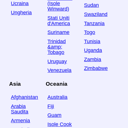
Ucraina
(Isole
Sudan
Winward)
Ungheria
Swaziland
Stati Uniti
Tanzania
d'America
Togo
Suriname
Tunisia
Trinidad
&amp;
Uganda
Tobago
Zambia
Uruguay
Zimbabwe
Venezuela
Asia
Oceania
Afghanistan
Australia
Arabia
Fiji
Saudita
Guam
Armenia
Isole Cook