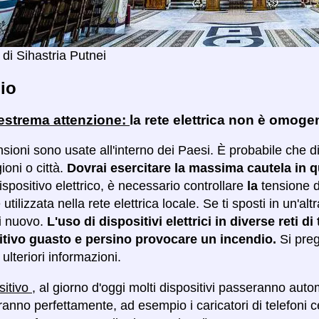
di Sihastria Putnei
io
 estrema attenzione:
la rete elettrica non è omog
sioni sono usate all'interno dei Paesi. È probabile che d
ioni o città.
Dovrai esercitare la massima cautela in 
ispositivo elettrico, è necessario controllare
la
tensione d
 utilizzata nella rete elettrica locale. Se ti sposti in un'alt
i nuovo.
L'uso di dispositivi elettrici in diverse reti 
itivo guasto e persino provocare un incendio.
Si preg
ulteriori informazioni.
sitivo
, al giorno d'oggi molti dispositivi passeranno aut
anno perfettamente, ad esempio i caricatori di telefoni c