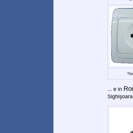
Tip
Ro
... e in
Sighişoara