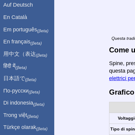
Auf Deutsch
En Català
Em português
(βeta)
Questa tradu
En français
(βeta)
Come ut
用中文（表达
(βeta)
Spine, pre
हिंदी में
(βeta)
questa pagi
日本語で
elettrici pe
(βeta)
По-русски
Grafico
(βeta)
Di indonesia
(βeta)
Trong việt
(βeta)
Voltaggi
Türkçe olarak
(βeta)
Tipo di spin