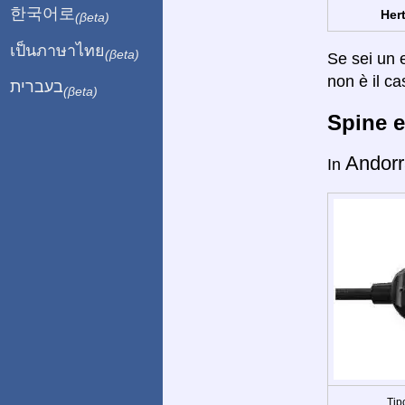
한국어로
Hert
(βeta)
เป็นภาษาไทย
(βeta)
Se sei un e
non è il ca
בעברית
(βeta)
Spine e
Andorr
In
Tip