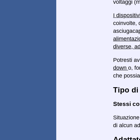
voltaggi (m
I dispositi
coinvolte, 
asciugacape
alimentazi
diverse, a
Potresti a
down
o, f
che possi
Tipo di
Stessi co
Situazione
di alcun ad
Adattat