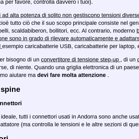
a per favore, controlla davvero i tuoi).
vi ad alta potenza di solito non gestiscono tensioni diver
cioè tutto ciò che il suo scopo principale consiste nel g
lli, scaldabiberon, bollitori, ecc. Al contrario, moderno
b
one sono in grado di rilevare automaticamente e adattar
d
esempio caricabatterie USB, caricabatterie per laptop, 
ver bisogno di un
convertitore di tensione step-up
, di un
orse, di niente. Quando una griglia elettronica di un pa
amo aiutare ma
devi fare molta attenzione
.
 spine
nnettori
 ideale, tutti i connettori usati in Andorra sono anche us
attatore (ma controlla le tensioni e le altre sezioni di qu
ori