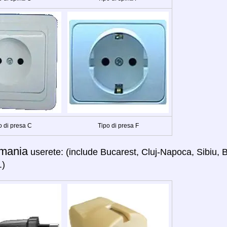
o di presa C
Tipo di presa F
mania
userete: (include Bucarest, Cluj-Napoca, Sibiu, B
.)