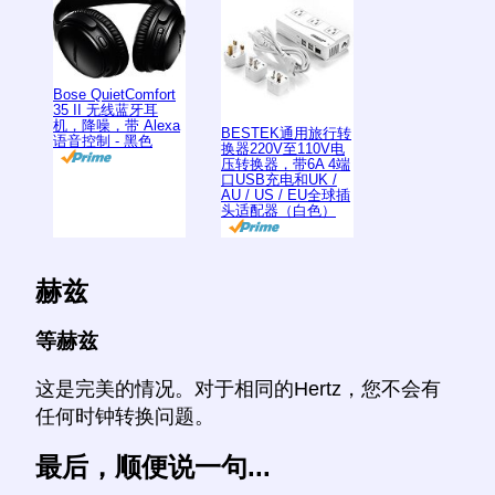
Bose QuietComfort
35 II 无线蓝牙耳
机，降噪，带 Alexa
BESTEK通用旅行转
语音控制 - 黑色
换器220V至110V电
压转换器，带6A 4端
口USB充电和UK /
AU / US / EU全球插
头适配器（白色）
赫兹
等赫兹
这是完美的情况。对于相同的Hertz，您不会有
任何时钟转换问题。
最后，顺便说一句...