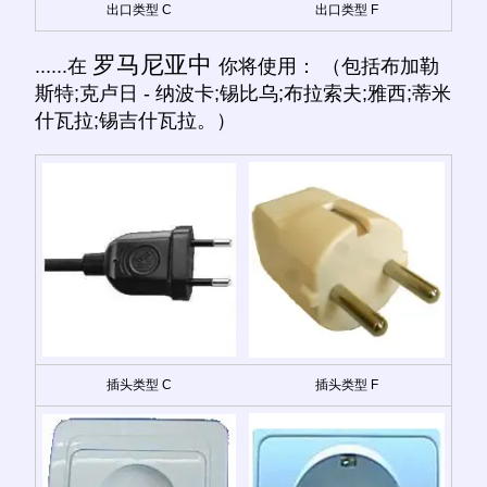
出口类型 C
出口类型 F
罗马尼亚中
......在
你将使用： （包括布加勒
斯特;克卢日 - 纳波卡;锡比乌;布拉索夫;雅西;蒂米
什瓦拉;锡吉什瓦拉。）
插头类型 C
插头类型 F