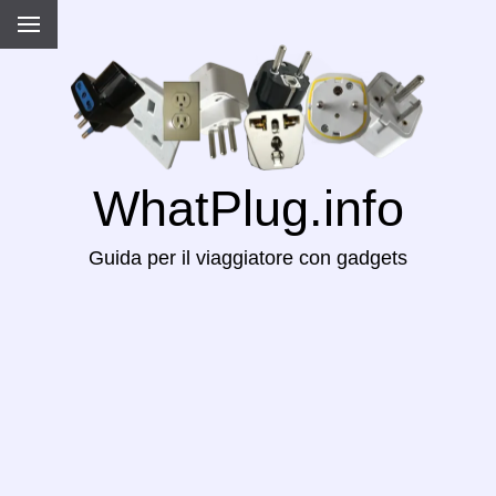
WhatPlug.info
Guida per il viaggiatore con gadgets