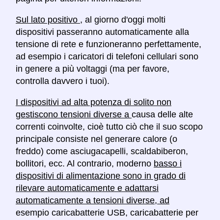
Sul lato positivo
, al giorno d'oggi molti
dispositivi passeranno automaticamente alla
tensione di rete e funzioneranno perfettamente,
ad esempio i caricatori di telefoni cellulari sono
in genere a più voltaggi (ma per favore,
controlla davvero i tuoi).
I dispositivi ad alta potenza di solito non
gestiscono tensioni diverse a
causa delle alte
correnti coinvolte, cioè tutto ciò che il suo scopo
principale consiste nel generare calore (o
freddo) come asciugacapelli, scaldabiberon,
bollitori, ecc. Al contrario, moderno
basso i
dispositivi di alimentazione sono in grado di
rilevare automaticamente e adattarsi
automaticamente a tensioni diverse, ad
esempio caricabatterie USB, caricabatterie per