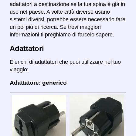
adattatori a destinazione se la tua spina è già in
uso nel paese. A volte città diverse usano
sistemi diversi, potrebbe essere necessario fare
un po' più di ricerca. Se trovi maggiori
informazioni ti preghiamo di farcelo sapere.
Adattatori
Elenchi di adattatori che puoi utilizzare nel tuo
viaggio:
Adattatore: generico