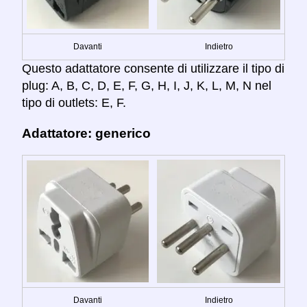
Davanti
Indietro
Questo adattatore consente di utilizzare il tipo di
plug: A, B, C, D, E, F, G, H, I, J, K, L, M, N nel
tipo di outlets: E, F.
Adattatore: generico
Davanti
Indietro