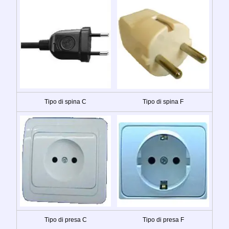
Tipo di spina C
Tipo di spina F
Tipo di presa C
Tipo di presa F