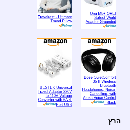
Orei M8+ OREI
Travelrest - Ultimate
Safest World
Travel Pillow
Adapter Grounded
Bose QuietComfort
35 II Wireless
Bluetooth
BESTEK Universal
Headphones, Noise-
Travel Adapter 220V
Cancelling, with
to 110V Voltage
Alexa Voice Control
Converter with 6A 4-
- Black
Port USB
הרץ