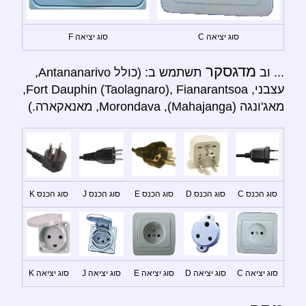
סוג יציאה C
סוג יציאה F
מדגסקר
... וב
תשתמש ב: (כולל Antananarivo,
עצבני, Fort Dauphin (Taolagnaro), Fianarantsoa,
מאג'ונגה (Mahajanga), Morondava, מאנאקארה.)
סוג הכנס C
סוג הכנס D
סוג הכנס E
סוג הכנס J
סוג הכנס K
סוג יציאה C
סוג יציאה D
סוג יציאה E
סוג יציאה J
סוג יציאה K