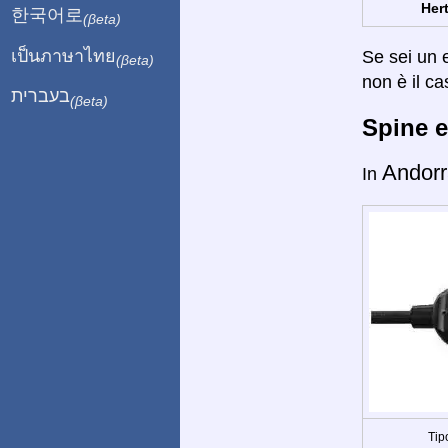
Hert
한국어로
(βeta)
เป็นภาษาไทย
Se sei un e
(βeta)
non è il ca
בעברית
(βeta)
Spine e
Andorr
In
Tip