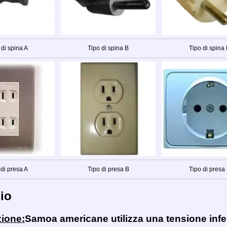
 di spina A
Tipo di spina B
Tipo di spina 
 di presa A
Tipo di presa B
Tipo di presa
io
zione:
Samoa americane utilizza una tensione infer