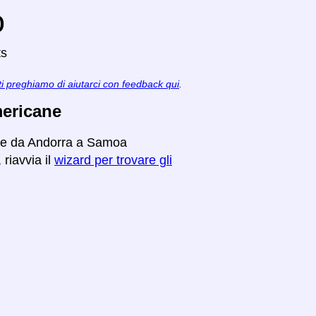
o
ts
ti preghiamo di aiutarci con feedback qui
.
mericane
iare da Andorra a Samoa
riavvia il
wizard per trovare gli