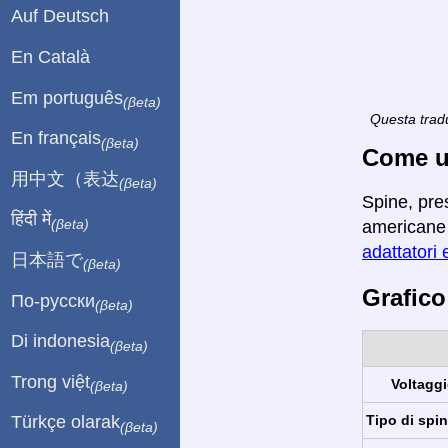
Auf Deutsch
En Català
Em português
(βeta)
Questa tradu
En français
(βeta)
Come ut
用中文（表达
(βeta)
Spine, pre
हिंदी में
(βeta)
americane i
adattatori e
日本語で
(βeta)
Grafico
По-русски
(βeta)
Di indonesia
(βeta)
Trong việt
Voltaggi
(βeta)
Tipo di spin
Türkçe olarak
(βeta)