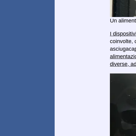
Un aliment
I dispositi
coinvolte, 
asciugacape
alimentazi
diverse, a