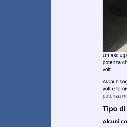
Un asciuga
potenza ch
volt.
Avrai biso
volt e forn
potenza 
Tipo di
Alcuni co