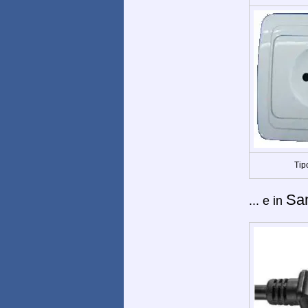
Tip
Sa
... e in