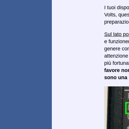
I tuoi disp
Volts, ques
preparazio
Sul lato po
e funzioner
genere con 
attenzione 
più fortun
favore no
sono una p