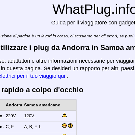
WhatPlug.inf
Guida per il viaggiatore con gadge
zione di pagina è un lavori in corso, ci scusiamo per gli errori, se puoi
ilizzare i plug da Andorra in Samoa a
se, adattatori e altre informazioni necessarie per viagg
n questa pagina. Se desideri un rapporto per altri paesi, 
lettrici per il tuo viaggio qui
.
 rapido a colpo d'occhio
Andorra
Samoa americane
o:
220V.
120V.
e:
C, F.
A, B, F, I.