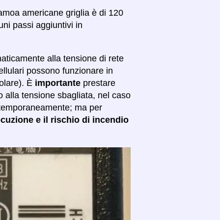
 Samoa americane griglia è di 120
uni passi aggiuntivi in
maticamente alla tensione di rete
ellulari possono funzionare in
colare). È
importante
prestare
o alla tensione sbagliata, nel caso
are temporaneamente; ma per
ocuzione e il rischio di incendio