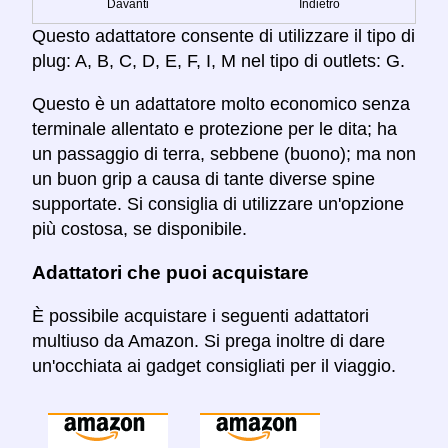
Davanti
Indietro
Questo adattatore consente di utilizzare il tipo di
plug: A, B, C, D, E, F, I, M nel tipo di outlets: G.
Questo è un adattatore molto economico senza
terminale allentato e protezione per le dita; ha
un passaggio di terra, sebbene (buono); ma non
un buon grip a causa di tante diverse spine
supportate. Si consiglia di utilizzare un'opzione
più costosa, se disponibile.
Adattatori che puoi acquistare
È possibile acquistare i seguenti adattatori
multiuso da Amazon. Si prega inoltre di dare
un'occhiata ai gadget consigliati per il viaggio.