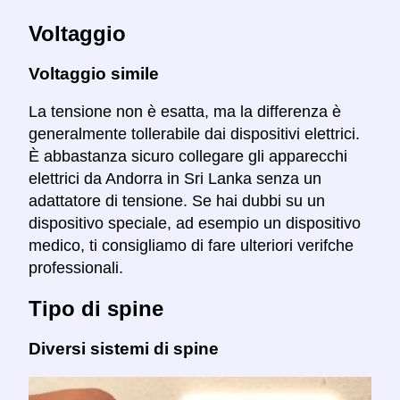
Voltaggio
Voltaggio simile
La tensione non è esatta, ma la differenza è
generalmente tollerabile dai dispositivi elettrici.
È abbastanza sicuro collegare gli apparecchi
elettrici da Andorra in Sri Lanka senza un
adattatore di tensione. Se hai dubbi su un
dispositivo speciale, ad esempio un dispositivo
medico, ti consigliamo di fare ulteriori verifche
professionali.
Tipo di spine
Diversi sistemi di spine