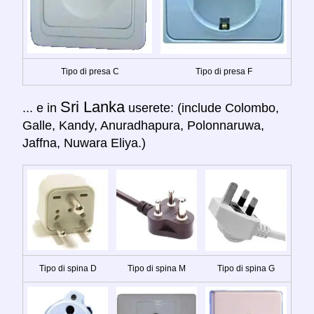
Tipo di presa C
Tipo di presa F
Sri Lanka
... e in
userete: (include Colombo,
Galle, Kandy, Anuradhapura, Polonnaruwa,
Jaffna, Nuwara Eliya.)
Tipo di spina D
Tipo di spina M
Tipo di spina G