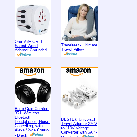
Orei M8+ OREI
Travelrest - Ultimate
Safest World
Travel Pillow
Adapter Grounded
Bose QuietComfort
35 II Wireless
Bluetooth
BESTEK Universal
Headphones, Noise-
Travel Adapter 220V
Cancelling, with
to 110V Voltage
Alexa Voice Control
Converter with 6A 4-
- Black