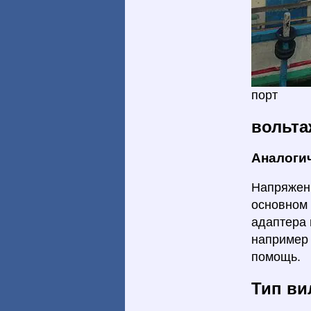
порт
вольта
Аналоги
Напряжени
основном 
адаптера 
например 
помощь.
Тип ви