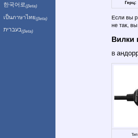
Герц:
한국어로
(βeta)
เป็นภาษาไทย
Если вы р
(βeta)
не так, в
בעברית
(βeta)
Вилки 
андор
В
Тип