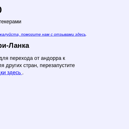
o
текерами
жалуйста, помогите нам с отзывами здесь
.
ри-Ланка
для перехода от андорра к
ля других стран, перезапустите
дки здесь
.