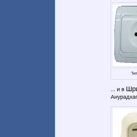
Тип
Шр
... и в
Анурадхап