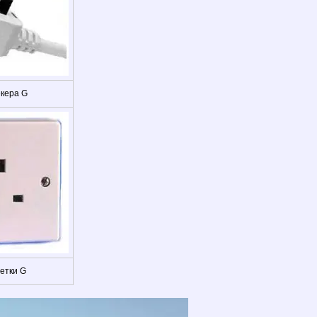
екера G
зетки G