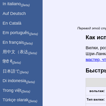
In italiano
(βeta)
Auf Deutsch
En Català
Перевод этой ст
Em português
(βeta)
Как ис
En français
(βeta)
Вилки, ро
用中文（表达
(βeta)
Шри-Ланка
мастер, ч
हिंदी में
(βeta)
Быстры
日本語で
(βeta)
Di indonesia
(βeta)
Trong việt
вольтаж:
(βeta)
Тип вилки:
Türkçe olarak
(βeta)