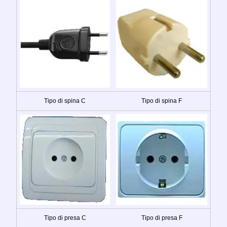
Tipo di spina C
Tipo di spina F
Tipo di presa C
Tipo di presa F