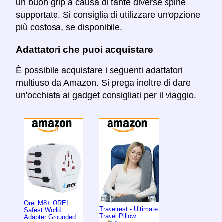
un buon grip a causa di tante diverse spine
supportate. Si consiglia di utilizzare un'opzione
più costosa, se disponibile.
Adattatori che puoi acquistare
È possibile acquistare i seguenti adattatori
multiuso da Amazon. Si prega inoltre di dare
un'occhiata ai gadget consigliati per il viaggio.
Orei M8+ OREI
Travelrest - Ultimate
Safest World
Travel Pillow
Adapter Grounded