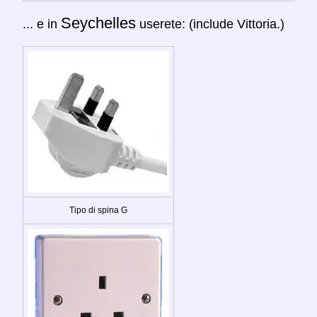
Seychelles
... e in
userete: (include Vittoria.)
Tipo di spina G