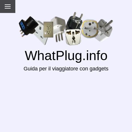
WhatPlug.info
Guida per il viaggiatore con gadgets