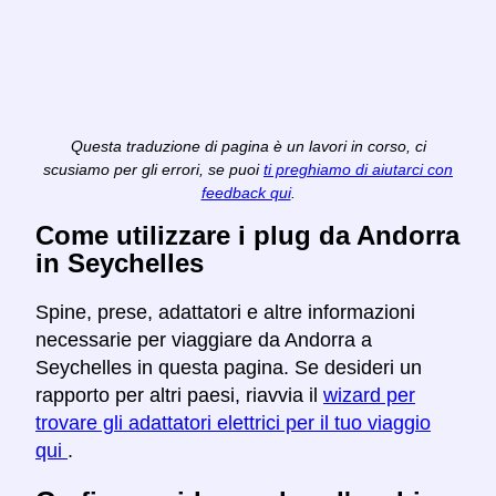
Questa traduzione di pagina è un lavori in corso, ci
scusiamo per gli errori, se puoi
ti preghiamo di aiutarci con
feedback qui
.
Come utilizzare i plug da Andorra
in Seychelles
Spine, prese, adattatori e altre informazioni
necessarie per viaggiare da Andorra a
Seychelles in questa pagina. Se desideri un
rapporto per altri paesi, riavvia il
wizard per
trovare gli adattatori elettrici per il tuo viaggio
qui
.