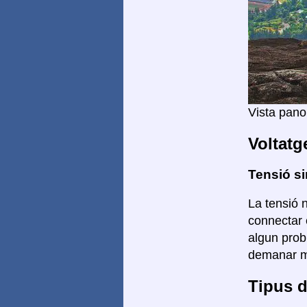
Vista pan
Voltatg
Tensió si
La tensió n
connectar 
algun prob
demanar mé
Tipus d