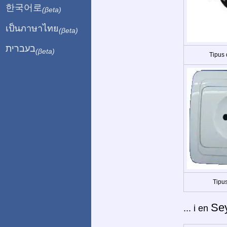
한국어로
(βeta)
เป็นภาษาไทย
(βeta)
בעברית
(βeta)
Tipus
Tipus
Se
... i en