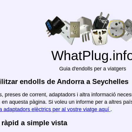
WhatPlug.inf
Guia d'endolls per a viatgers
litzar endolls de Andorra a Seychelles
, preses de corrent, adaptadors i altra informació necess
en aquesta pàgina. Si voleu un informe per a altres païso
a adaptadors elèctrics per al vostre viatge aquí
.
ràpid a simple vista