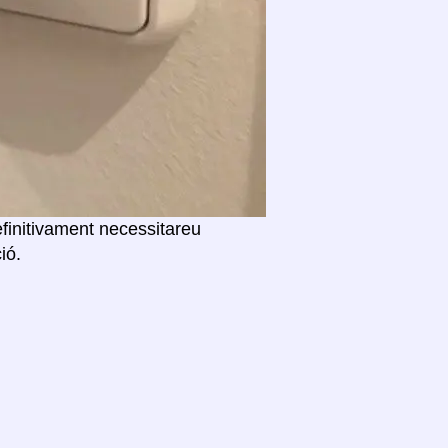
efinitivament necessitareu
ió.