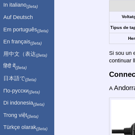
In italiano
(βeta)
Auf Deutsch
Voltat
Tipus de ta
Em português
(βeta)
Her
En français
(βeta)
Si sou un e
用中文（表达
(βeta)
continuar l
हिंदी में
(βeta)
Connect
日本語で
(βeta)
Andor
A
По-русски
(βeta)
Di indonesia
(βeta)
Trong việt
(βeta)
Türkçe olarak
(βeta)