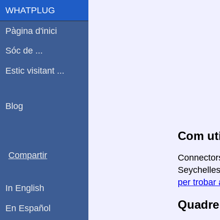
WHATPLUG
Pàgina d'inici
Sóc de ...
Estic visitant ...
Blog
Com uti
Compartir
Connectors
Seychelles 
per trobar 
In English
Quadre 
En Español