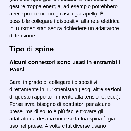
gestire troppa energia, ad esempio potrebbero
avere problemi con gli asciugacapelli). È
possibile collegare i dispositivi alla rete elettrica
in Turkmenistan senza richiedere un adattatore
di tensione.
Tipo di spine
Alcuni connettori sono usati in entrambi i
Paesi
Sarai in grado di collegare i dispositivi
direttamente in Turkmenistan (leggi altre sezioni
di questo rapporto in merito alla tensione, ecc.).
Forse avrai bisogno di adattatori per alcune
prese, ma di solito è più facile trovare gli
adattatori a destinazione se la tua spina è già in
uso nel paese. A volte città diverse usano