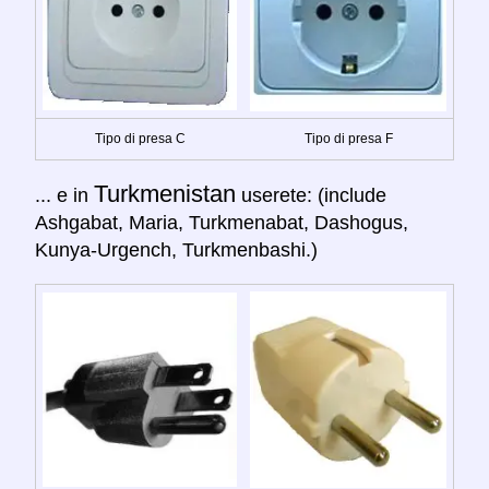
Tipo di presa C
Tipo di presa F
Turkmenistan
... e in
userete: (include
Ashgabat, Maria, Turkmenabat, Dashogus,
Kunya-Urgench, Turkmenbashi.)