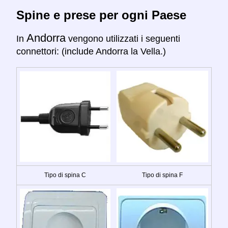
Spine e prese per ogni Paese
Andorra
In
vengono utilizzati i seguenti
connettori: (include Andorra la Vella.)
Tipo di spina C
Tipo di spina F