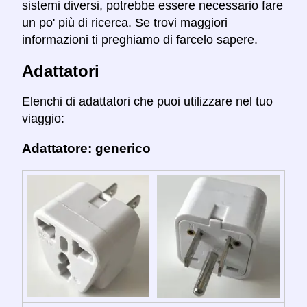
sistemi diversi, potrebbe essere necessario fare
un po' più di ricerca. Se trovi maggiori
informazioni ti preghiamo di farcelo sapere.
Adattatori
Elenchi di adattatori che puoi utilizzare nel tuo
viaggio:
Adattatore: generico