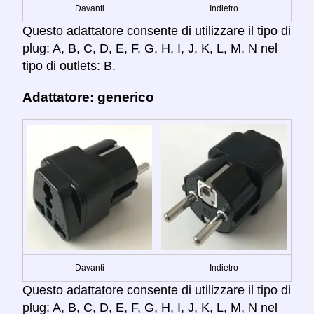
Davanti
Indietro
Questo adattatore consente di utilizzare il tipo di
plug: A, B, C, D, E, F, G, H, I, J, K, L, M, N nel
tipo di outlets: B.
Adattatore: generico
Davanti
Indietro
Questo adattatore consente di utilizzare il tipo di
plug: A, B, C, D, E, F, G, H, I, J, K, L, M, N nel