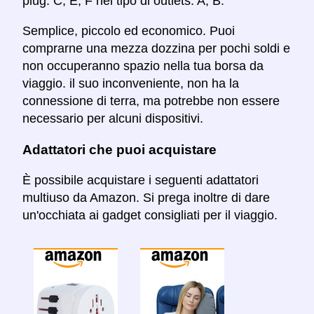
plug: C, E, F nel tipo di outlets: A, B.
Semplice, piccolo ed economico. Puoi
comprarne una mezza dozzina per pochi soldi e
non occuperanno spazio nella tua borsa da
viaggio. il suo inconveniente, non ha la
connessione di terra, ma potrebbe non essere
necessario per alcuni dispositivi.
Adattatori che puoi acquistare
È possibile acquistare i seguenti adattatori
multiuso da Amazon. Si prega inoltre di dare
un'occhiata ai gadget consigliati per il viaggio.