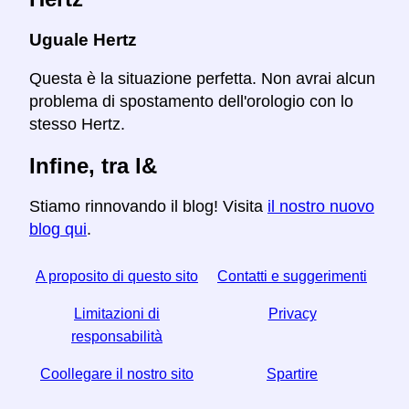
Uguale Hertz
Questa è la situazione perfetta. Non avrai alcun
problema di spostamento dell'orologio con lo
stesso Hertz.
Infine, tra l&
Stiamo rinnovando il blog! Visita
il nostro nuovo
blog qui
.
A proposito di questo sito
Contatti e suggerimenti
Limitazioni di
Privacy
responsabilità
Coollegare il nostro sito
Spartire