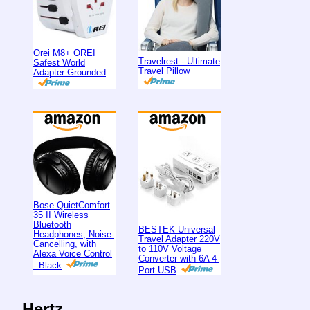
Orei M8+ OREI
Travelrest - Ultimate
Safest World
Travel Pillow
Adapter Grounded
Bose QuietComfort
35 II Wireless
Bluetooth
BESTEK Universal
Headphones, Noise-
Travel Adapter 220V
Cancelling, with
to 110V Voltage
Alexa Voice Control
Converter with 6A 4-
- Black
Port USB
Hertz