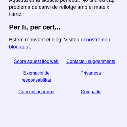
Aquesta és la situació perfecta. No tindreu cap
problema de canvi de rellotge amb el mateix
Hertz.
Per fi, per cert...
Estem renovant el blog! Visiteu
el nostre nou
bloc aquí
.
Sobre aquest lloc web
Contacte i suggeriments
Exempció de
Privadesa
responsabilitat
Com enllaçar-nos
Compartir
☆ Si trobeu útil aquest article, ajudeu-nos a compartir-
lo a les xarxes socials,
↬ també ens ajuda un enllaç del vostre lloc web.