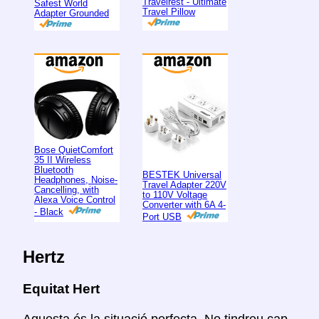
Travelrest - Ultimate
Safest World
Travel Pillow
Adapter Grounded
Bose QuietComfort
35 II Wireless
Bluetooth
BESTEK Universal
Headphones, Noise-
Travel Adapter 220V
Cancelling, with
to 110V Voltage
Alexa Voice Control
Converter with 6A 4-
- Black
Port USB
Hertz
Equitat Hert