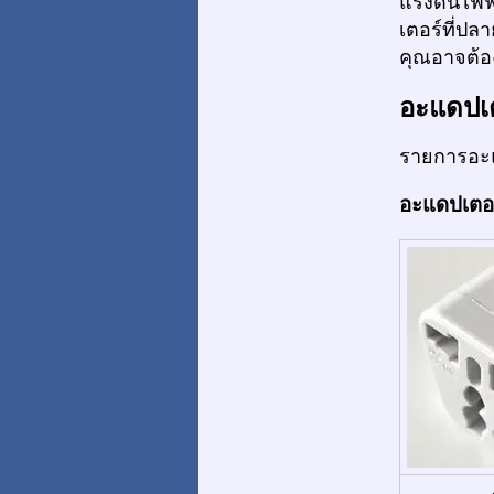
แรงดันไฟฟ
เตอร์ที่ปล
คุณอาจต้อง
อะแดปเ
รายการอะแ
อะแดปเตอร์