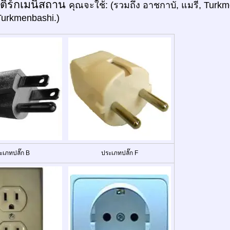
เติร์กเมนิสถาน
คุณจะใช้: (รวมถึง อาชกาบั, แมรี่, Tur
Turkmenbashi.)
ะเภทปลั๊ก B
ประเภทปลั๊ก F