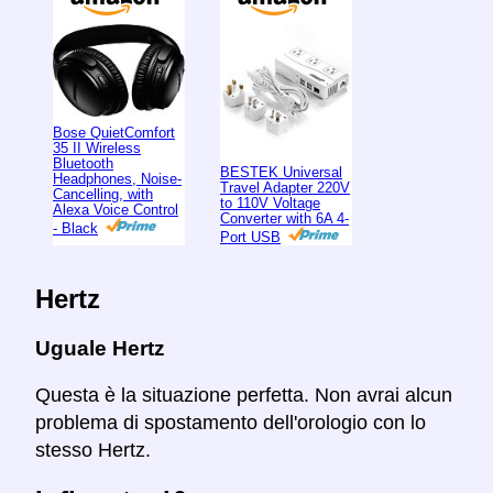
Bose QuietComfort
35 II Wireless
Bluetooth
BESTEK Universal
Headphones, Noise-
Travel Adapter 220V
Cancelling, with
to 110V Voltage
Alexa Voice Control
Converter with 6A 4-
- Black
Port USB
Hertz
Uguale Hertz
Questa è la situazione perfetta. Non avrai alcun
problema di spostamento dell'orologio con lo
stesso Hertz.