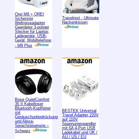
Orei M8 + OREI
Travelrest - Ultimate
Sicherster
Nackenkissen
Weltreiseadapter
Geerdeter 3-poliger
Stecker für Laptop,
Ladegeräte, USB-
Gerät, Mobiltelefone
- M8 Plus
Bose QuietComfort
35 II Kabelloser
Bluetooth-Kopfhörer
BESTEK Universal
mit
Travel Adapter 220V
Geräuschunterdrückung
auf 110V
und Alexa-
Spannungswandler
Sprachsteuerung –
mit 6A 4-Port USB
Schwarz
Ladekabel und UK /
AU / US / EU