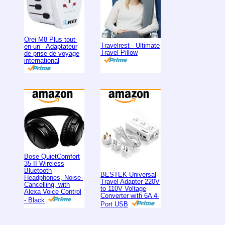
Orei M8 Plus tout-
Travelrest - Ultimate
en-un - Adaptateur
Travel Pillow
de prise de voyage
international
Bose QuietComfort
35 II Wireless
Bluetooth
BESTEK Universal
Headphones, Noise-
Travel Adapter 220V
Cancelling, with
to 110V Voltage
Alexa Voice Control
Converter with 6A 4-
- Black
Port USB