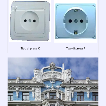
Tipo di presa C
Tipo di presa F