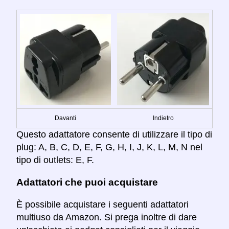
Davanti
Indietro
Questo adattatore consente di utilizzare il tipo di
plug: A, B, C, D, E, F, G, H, I, J, K, L, M, N nel
tipo di outlets: E, F.
Adattatori che puoi acquistare
È possibile acquistare i seguenti adattatori
multiuso da Amazon. Si prega inoltre di dare