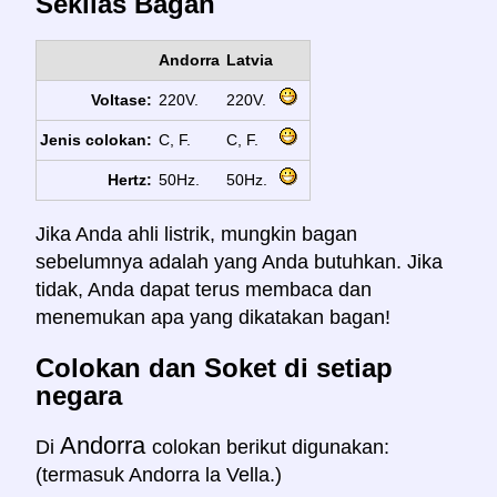
Sekilas Bagan
Andorra
Latvia
Voltase:
220V.
220V.
Jenis colokan:
C, F.
C, F.
Hertz:
50Hz.
50Hz.
Jika Anda ahli listrik, mungkin bagan
sebelumnya adalah yang Anda butuhkan. Jika
tidak, Anda dapat terus membaca dan
menemukan apa yang dikatakan bagan!
Colokan dan Soket di setiap
negara
Andorra
Di
colokan berikut digunakan:
(termasuk Andorra la Vella.)