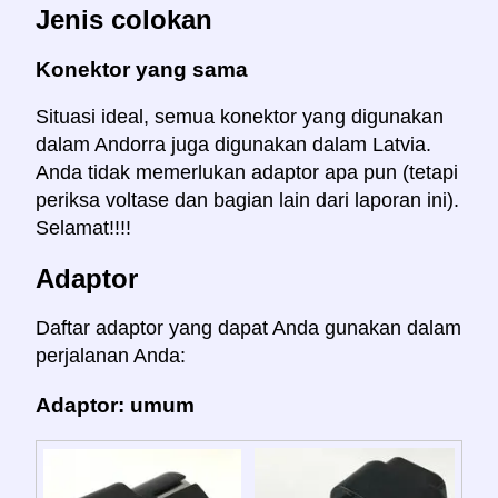
Jenis colokan
Konektor yang sama
Situasi ideal, semua konektor yang digunakan
dalam Andorra juga digunakan dalam Latvia.
Anda tidak memerlukan adaptor apa pun (tetapi
periksa voltase dan bagian lain dari laporan ini).
Selamat!!!!
Adaptor
Daftar adaptor yang dapat Anda gunakan dalam
perjalanan Anda:
Adaptor: umum