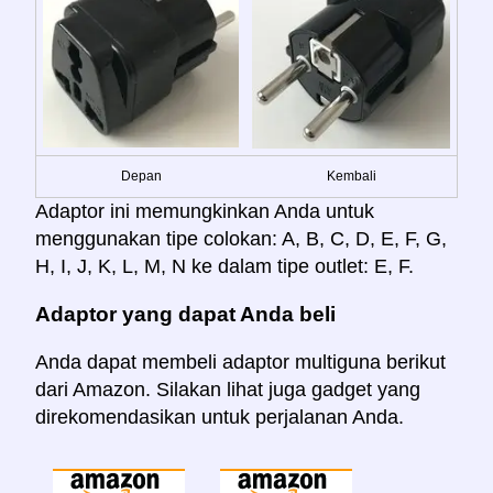
Depan
Kembali
Adaptor ini memungkinkan Anda untuk
menggunakan tipe colokan: A, B, C, D, E, F, G,
H, I, J, K, L, M, N ke dalam tipe outlet: E, F.
Adaptor yang dapat Anda beli
Anda dapat membeli adaptor multiguna berikut
dari Amazon. Silakan lihat juga gadget yang
direkomendasikan untuk perjalanan Anda.