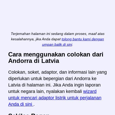
Terjemahan halaman ini sedang dalam proses, maaf atas
kesalahannya, jika Anda dapat
tolong bantu kami dengan
umpan balik di sini
.
Cara menggunakan colokan dari
Andorra di Latvia
Colokan, soket, adaptor, dan informasi lain yang
diperlukan untuk bepergian dari Andorra ke
Latvia di halaman ini. Jika Anda ingin laporan
untuk negara lain, nyalakan kembali
wizard
untuk mencari adaptor listrik untuk perjalanan
Anda di sini
.