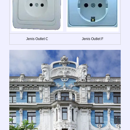
Jenis Outlet C
Jenis Outlet F