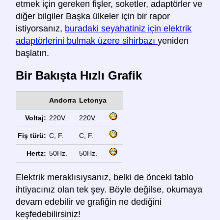
etmek için gereken fişler, soketler, adaptörler ve
diğer bilgiler Başka ülkeler için bir rapor
istiyorsanız,
buradaki seyahatiniz için elektrik
adaptörlerini bulmak üzere sihirbazı
yeniden
başlatın.
Bir Bakışta Hızlı Grafik
Andorra
Letonya
Voltaj:
220V.
220V.
Fiş türü:
C, F.
C, F.
Hertz:
50Hz.
50Hz.
Elektrik meraklısıysanız, belki de önceki tablo
ihtiyacınız olan tek şey. Böyle değilse, okumaya
devam edebilir ve grafiğin ne dediğini
keşfedebilirsiniz!