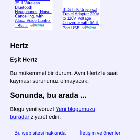
35 II Wireless
Bluetooth
BESTEK Universal
Headphones, Noise-
Travel Adapter 220V
Cancelling, with
to 110V Voltage
Alexa Voice Control
Converter with 6A 4-
- Black
Port USB
Hertz
Eşit Hertz
Bu mükemmel bir durum. Aynı Hertz'le saat
kayması sorununuz olmayacak.
Sonunda, bu arada ...
Blogu yeniliyoruz!
Yeni blogumuzu
buradan
ziyaret edin.
Bu web sitesi hakkında
İletişim ve öneriler