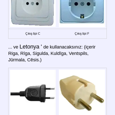
Çıkış tipi C
Çıkış tipi F
Letonya '
... ve
de kullanacaksınız: (içerir
Riga, Rīga, Sigulda, Kuldīga, Ventspils,
Jūrmala, Cēsis.)