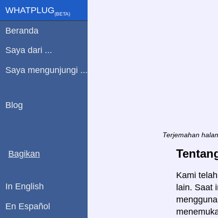
WHATPLUG
(ΒETA)
Beranda
Saya dari ...
Saya mengunjungi ...
Blog
Terjemahan halam
Tentang
Bagikan
Kami telah
In English
lain. Saat
menggunaka
En Español
menemukan