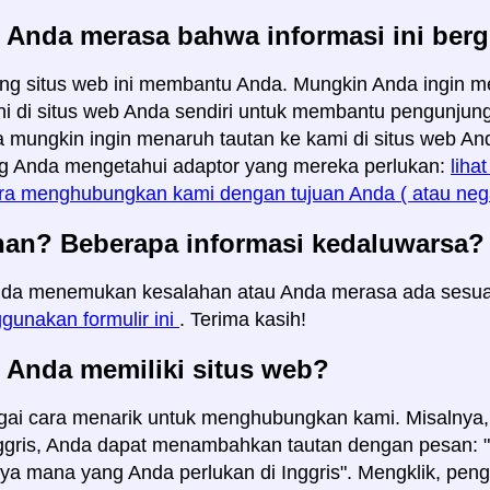
 Anda merasa bahwa informasi ini ber
ng situs web ini membantu Anda. Mungkin Anda ingin 
ini di situs web Anda sendiri untuk membantu pengunjung
a mungkin ingin menaruh tautan ke kami di situs web A
g Anda mengetahui adaptor yang mereka perlukan:
liha
ra menghubungkan kami dengan tujuan Anda ( atau negar
han? Beberapa informasi kedaluwarsa?
da menemukan kesalahan atau Anda merasa ada sesuat
gunakan formulir ini
. Terima kasih!
 Anda memiliki situs web?
ai cara menarik untuk menghubungkan kami. Misalnya, 
ggris, Anda dapat menambahkan tautan dengan pesan: "kl
aya mana yang Anda perlukan di Inggris". Mengklik, pe