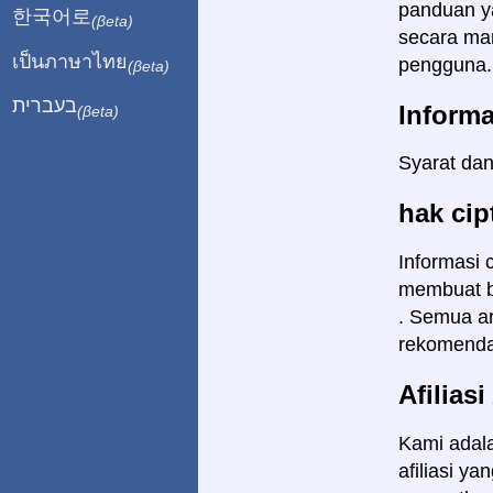
panduan y
한국어로
(βeta)
secara man
เป็นภาษาไทย
pengguna
(βeta)
בעברית
Inform
(βeta)
Syarat dan
hak cip
Informasi 
membuat b
. Semua art
rekomendas
Afilias
Kami adal
afiliasi y