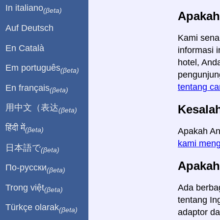
In italiano
(βeta)
Apakah
Auf Deutsch
Kami sena
En Català
informasi 
hotel, And
Em português
(βeta)
pengunjun
tentang ca
En français
(βeta)
Kesala
用中文（表达
(βeta)
हिंदी में
Apakah An
(βeta)
kami meng
日本語で
(βeta)
Apakah
По-русски
(βeta)
Ada berbag
Trong việt
(βeta)
tentang In
Türkçe olarak
(βeta)
adaptor d