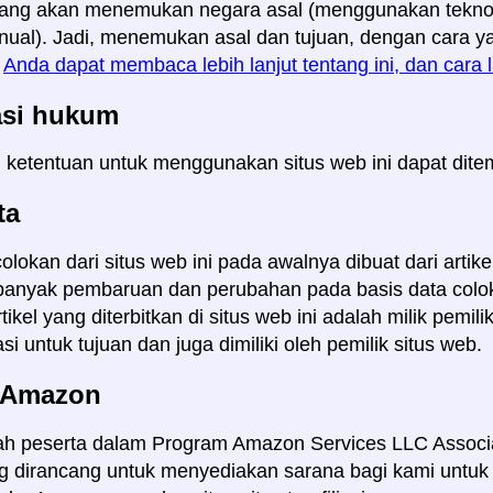
ang akan menemukan negara asal (menggunakan teknolo
ual). Jadi, menemukan asal dan tujuan, dengan cara y
.
Anda dapat membaca lebih lanjut tentang ini, dan cara l
asi hukum
 ketentuan untuk menggunakan situs web ini dapat dite
ta
colokan dari situs web ini pada awalnya dibuat dari arti
anyak pembaruan dan perubahan pada basis data colo
ikel yang diterbitkan di situs web ini adalah milik pemil
i untuk tujuan dan juga dimiliki oleh pemilik situs web.
i Amazon
ah peserta dalam Program Amazon Services LLC Associa
ang dirancang untuk menyediakan sarana bagi kami unt