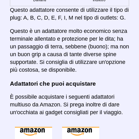
Questo adattatore consente di utilizzare il tipo di
plug: A, B, C, D, E, F, I, M nel tipo di outlets: G.
Questo è un adattatore molto economico senza
terminale allentato e protezione per le dita; ha
un passaggio di terra, sebbene (buono); ma non
un buon grip a causa di tante diverse spine
supportate. Si consiglia di utilizzare un'opzione
più costosa, se disponibile.
Adattatori che puoi acquistare
È possibile acquistare i seguenti adattatori
multiuso da Amazon. Si prega inoltre di dare
un'occhiata ai gadget consigliati per il viaggio.