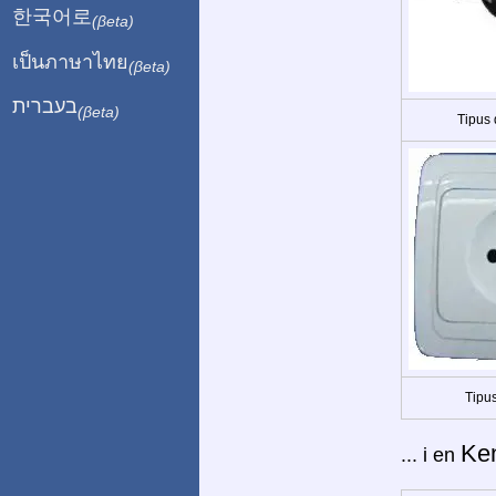
한국어로
(βeta)
เป็นภาษาไทย
(βeta)
בעברית
(βeta)
Tipus
Tipus
Ke
... i en