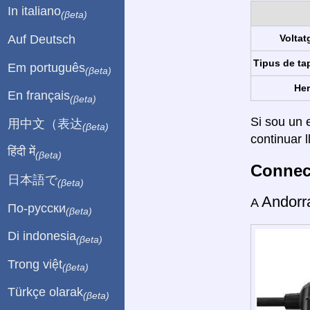
In italiano
(βeta)
Auf Deutsch
Voltat
Tipus de ta
Em português
(βeta)
Her
En français
(βeta)
Si sou un e
用中文（表达
(βeta)
continuar l
हिंदी में
(βeta)
Connect
日本語で
(βeta)
Andor
A
По-русски
(βeta)
Di indonesia
(βeta)
Trong việt
(βeta)
Türkçe olarak
(βeta)