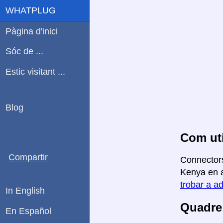
WHATPLUG
Pàgina d'inici
Sóc de ...
Estic visitant ...
Blog
Com uti
Compartir
Connectors
Kenya en a
trobar a ad
In English
Quadre 
En Español