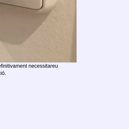
efinitivament necessitareu
ió.