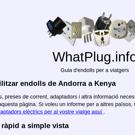
WhatPlug.inf
Guia d'endolls per a viatgers
litzar endolls de Andorra a Kenya
, preses de corrent, adaptadors i altra informació necess
questa pàgina. Si voleu un informe per a altres països, to
aptadors elèctrics per al vostre viatge aquí
.
ràpid a simple vista