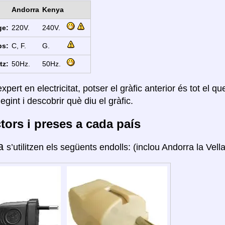
Andorra
Kenya
ge:
220V.
240V.
ps:
C, F.
G.
tz:
50Hz.
50Hz.
xpert en electricitat, potser el gràfic anterior és tot el q
legint i descobrir què diu el gràfic.
ors i preses a cada país
ra
s’utilitzen els següents endolls: (inclou Andorra la Vella