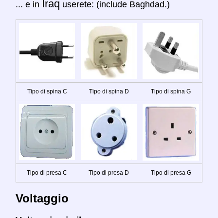
Iraq
... e in
userete: (include Baghdad.)
Tipo di spina C
Tipo di spina D
Tipo di spina G
Tipo di presa C
Tipo di presa D
Tipo di presa G
Voltaggio