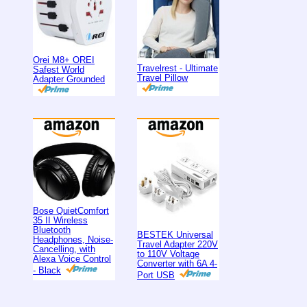
Orei M8+ OREI
Travelrest - Ultimate
Safest World
Travel Pillow
Adapter Grounded
Bose QuietComfort
35 II Wireless
Bluetooth
BESTEK Universal
Headphones, Noise-
Travel Adapter 220V
Cancelling, with
to 110V Voltage
Alexa Voice Control
Converter with 6A 4-
- Black
Port USB