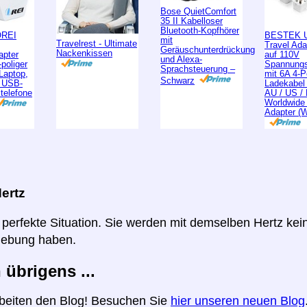
Bose QuietComfort
35 II Kabelloser
Bluetooth-Kopfhörer
OREI
BESTEK U
mit
Travelrest - Ultimate
Travel Ad
Geräuschunterdrückung
Nackenkissen
apter
auf 110V
und Alexa-
poliger
Spannungs
Sprachsteuerung –
 Laptop,
mit 6A 4-
Schwarz
, USB-
Ladekabel
ltelefone
AU / US /
Worldwide
Adapter (
ertz
e perfekte Situation. Sie werden mit demselben Hertz ke
iebung haben.
 übrigens ...
beiten den Blog! Besuchen Sie
hier unseren neuen Blog