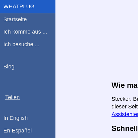
WHATPLUG
Startseite
Ich komme aus ...
Ich besuche ...
Blog
Wie man
Teilen
Stecker, B
dieser Sei
Assistente
In English
Schnell
En Español