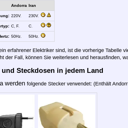
Andorra
Iran
nung:
220V.
230V.
rtyp:
C, F.
C.
ertz:
50Hz.
50Hz.
n erfahrener Elektriker sind, ist die vorherige Tabelle vi
cht der Fall, können Sie weiterlesen und herausfinden, wa
r und Steckdosen in jedem Land
ra werden
folgende Stecker verwendet: (Enthält Andorra