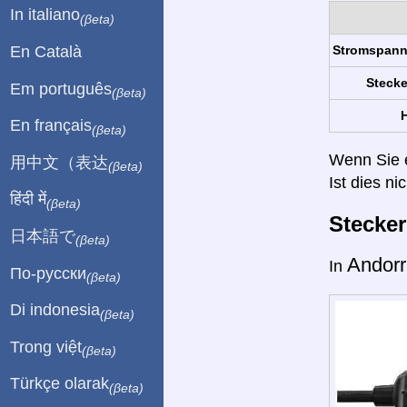
In italiano
(βeta)
En Català
Stromspan
Stecke
Em português
(βeta)
H
En français
(βeta)
Wenn Sie ei
用中文（表达
(βeta)
Ist dies ni
हिंदी में
(βeta)
Stecke
日本語で
(βeta)
Andor
In
По-русски
(βeta)
Di indonesia
(βeta)
Trong việt
(βeta)
Türkçe olarak
(βeta)