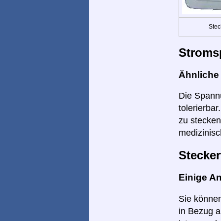
Stec
Stroms
Ähnlich
Die Spannu
tolerierba
zu stecken
medizinisc
Stecker
Einige A
Sie können
in Bezug a