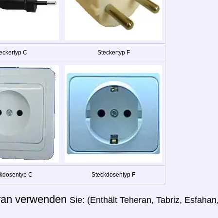
eckertyp C
Steckertyp F
kdosentyp C
Steckdosentyp F
ran verwenden
Sie: (Enthält Teheran, Tabriz, Esfaha