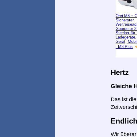
Orei M8 + 
Sicherster
Weltreisead
Geerdeter 3-
Stecker für
Ladegeräte
Gerät, Mobi
- M8 Plus
Hertz
Gleiche H
Das ist di
Zeitversch
Endlich
Wir überar