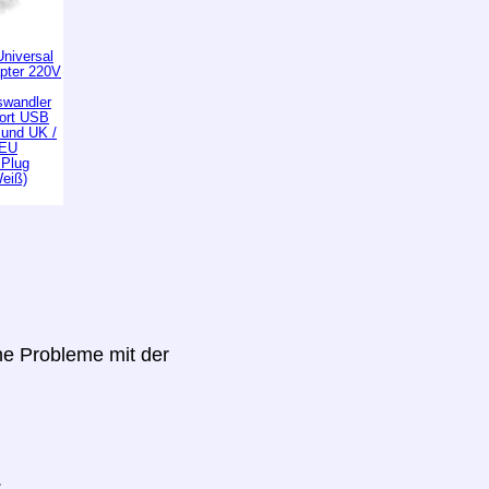
niversal
apter 220V
wandler
Port USB
 und UK /
 EU
 Plug
Weiß)
ine Probleme mit der
.