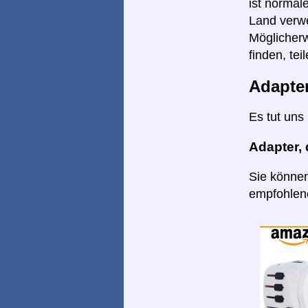
ist normal
Land verw
Möglicherw
finden, tei
Adapte
Es tut uns
Adapter,
Sie können
empfohlene