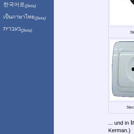
한국어로
(βeta)
เป็นภาษาไทย
(βeta)
בעברית
(βeta)
St
Stec
I
... und in
Kerman.)