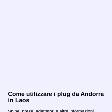
Come utilizzare i plug da Andorra
in Laos
Spine, prese, adattatori e altre informazioni