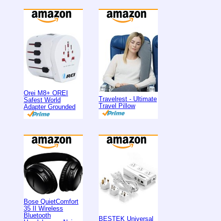
Orei M8+ OREI
Travelrest - Ultimate
Safest World
Travel Pillow
Adapter Grounded
Bose QuietComfort
35 II Wireless
Bluetooth
BESTEK Universal