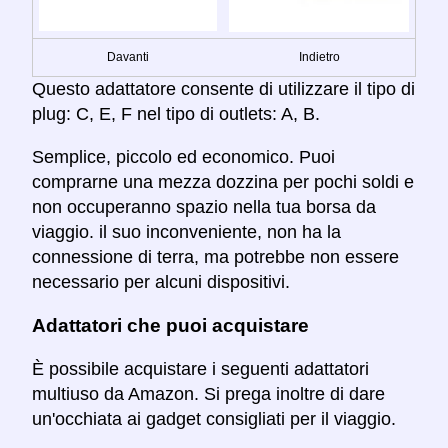
Davanti
Indietro
Questo adattatore consente di utilizzare il tipo di
plug: C, E, F nel tipo di outlets: A, B.
Semplice, piccolo ed economico. Puoi
comprarne una mezza dozzina per pochi soldi e
non occuperanno spazio nella tua borsa da
viaggio. il suo inconveniente, non ha la
connessione di terra, ma potrebbe non essere
necessario per alcuni dispositivi.
Adattatori che puoi acquistare
È possibile acquistare i seguenti adattatori
multiuso da Amazon. Si prega inoltre di dare
un'occhiata ai gadget consigliati per il viaggio.