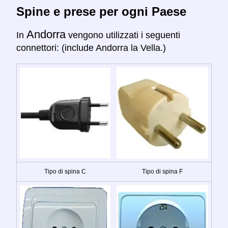
Spine e prese per ogni Paese
Andorra
In
vengono utilizzati i seguenti
connettori: (include Andorra la Vella.)
Tipo di spina C
Tipo di spina F