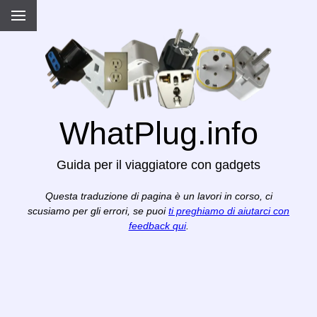
WhatPlug.info
Guida per il viaggiatore con gadgets
Questa traduzione di pagina è un lavori in corso, ci
scusiamo per gli errori, se puoi
ti preghiamo di aiutarci con
feedback qui
.