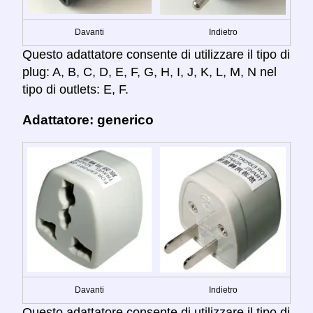
Davanti
Indietro
Questo adattatore consente di utilizzare il tipo di
plug: A, B, C, D, E, F, G, H, I, J, K, L, M, N nel
tipo di outlets: E, F.
Adattatore: generico
Davanti
Indietro
Questo adattatore consente di utilizzare il tipo di