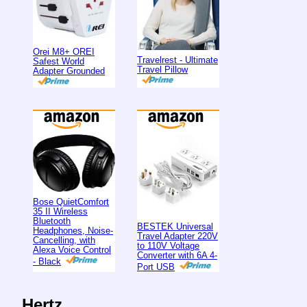
Orei M8+ OREI
Travelrest - Ultimate
Safest World
Travel Pillow
Adapter Grounded
Bose QuietComfort
35 II Wireless
Bluetooth
BESTEK Universal
Headphones, Noise-
Travel Adapter 220V
Cancelling, with
to 110V Voltage
Alexa Voice Control
Converter with 6A 4-
- Black
Port USB
Hertz