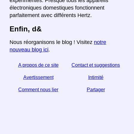
expérimentés. Presque tous les appareils
électroniques domestiques fonctionnent
parfaitement avec différents Hertz.
Enfin, d&
Nous réorganisons le blog ! Visitez
notre
nouveau blog ici
.
A propos de ce site
Contact et suggestions
Avertissement
Intimité
Comment nous lier
Partager
Si vous trouvez cet article utile, aidez-nous en le
partageant sur les réseaux sociaux,
Un lien de votre site Web aide aussi.