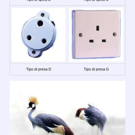
Tipo di presa D
Tipo di presa G