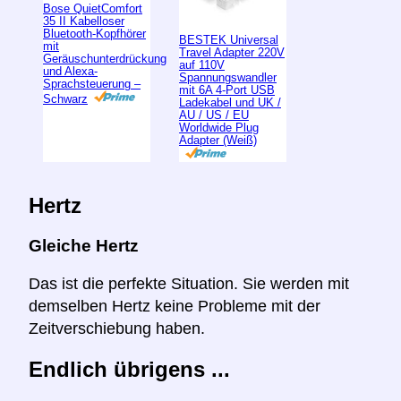
Bose QuietComfort
35 II Kabelloser
Bluetooth-Kopfhörer
BESTEK Universal
mit
Travel Adapter 220V
Geräuschunterdrückung
auf 110V
und Alexa-
Spannungswandler
Sprachsteuerung –
mit 6A 4-Port USB
Schwarz
Ladekabel und UK /
AU / US / EU
Worldwide Plug
Adapter (Weiß)
Hertz
Gleiche Hertz
Das ist die perfekte Situation. Sie werden mit
demselben Hertz keine Probleme mit der
Zeitverschiebung haben.
Endlich übrigens ...