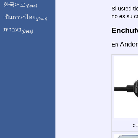
한국어로
(βeta)
Si usted ti
no es su c
เป็นภาษาไทย
(βeta)
Enchufe
בעברית
(βeta)
Andor
En
Cla