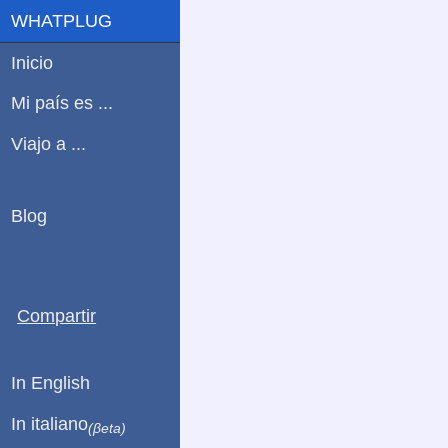
WHATPLUG
Inicio
Mi país es ...
Viajo a ...
Blog
Compartir
In English
In italiano
(βeta)