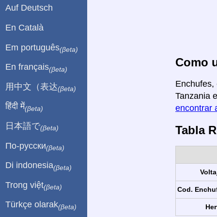
Auf Deutsch
En Català
Em português
(βeta)
Como us
En français
(βeta)
Enchufes, 
用中文（表达
(βeta)
Tanzania e
हिंदी में
encontrar 
(βeta)
日本語で
Tabla 
(βeta)
По-русски
(βeta)
Di indonesia
(βeta)
Volta
Trong việt
(βeta)
Cod. Enchu
Türkçe olarak
Her
(βeta)