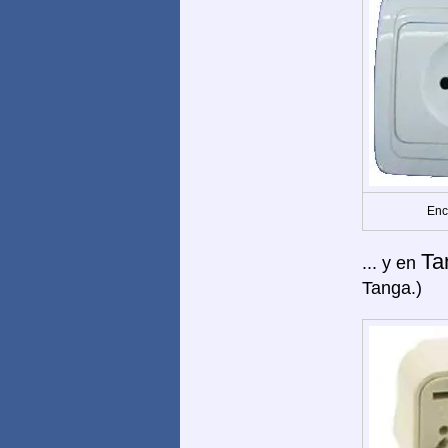
Enc
Ta
... y en
Tanga.)