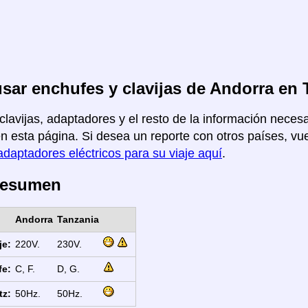
ar enchufes y clavijas de Andorra en 
clavijas, adaptadores y el resto de la información necesa
n esta página. Si desea un reporte con otros países, vuel
adaptadores eléctricos para su viaje aquí
.
Resumen
Andorra
Tanzania
je:
220V.
230V.
fe:
C, F.
D, G.
tz:
50Hz.
50Hz.