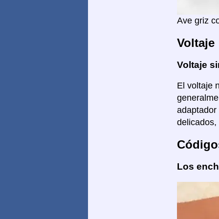
Ave griz c
Voltaje
Voltaje si
El voltaje 
generalmen
adaptador 
delicados,
Código
Los enchu