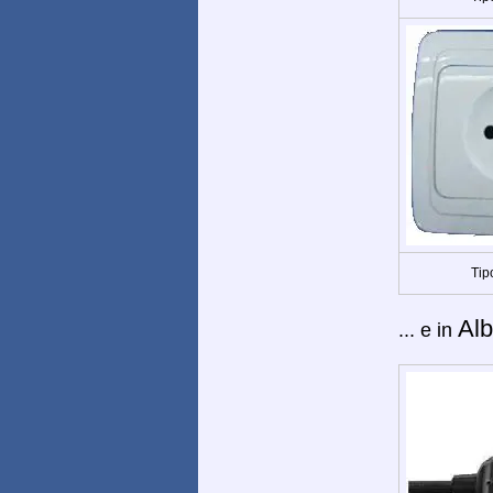
Tip
Alb
... e in