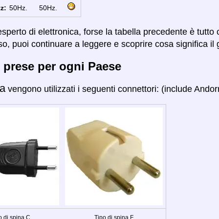
z:
50Hz.
50Hz.
sperto di elettronica, forse la tabella precedente è tutto
so, puoi continuare a leggere e scoprire cosa significa il 
 prese per ogni Paese
a
vengono utilizzati i seguenti connettori: (include Andorr
o di spina C
Tipo di spina F