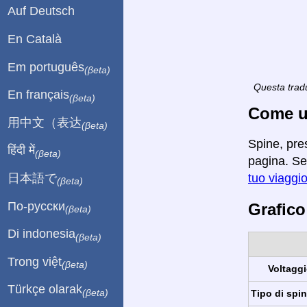
Auf Deutsch
En Català
Em português
(βeta)
Questa tradu
En français
(βeta)
Come ut
用中文（表达
(βeta)
Spine, pre
हिंदी में
(βeta)
pagina. Se 
日本語で
tuo viaggi
(βeta)
По-русски
Grafico
(βeta)
Di indonesia
(βeta)
Trong việt
(βeta)
Voltaggi
Türkçe olarak
(βeta)
Tipo di spin