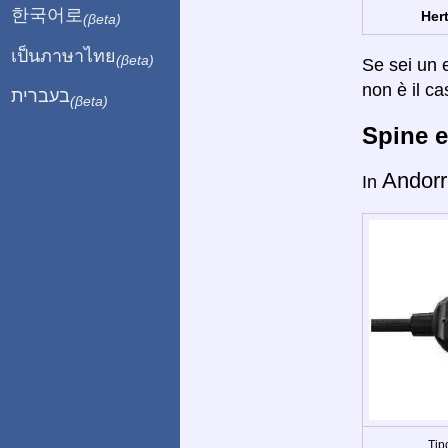
한국어로
Hert
(βeta)
เป็นภาษาไทย
(βeta)
Se sei un e
non è il ca
בעברית
(βeta)
Spine e
Andorr
In
Tip