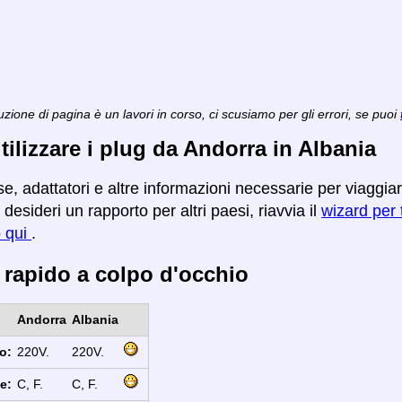
zione di pagina è un lavori in corso, ci scusiamo per gli errori, se puoi
ilizzare i plug da Andorra in Albania
se, adattatori e altre informazioni necessarie per viaggi
desideri un rapporto per altri paesi, riavvia il
wizard per t
o qui
.
 rapido a colpo d'occhio
Andorra
Albania
o:
220V.
220V.
e:
C, F.
C, F.