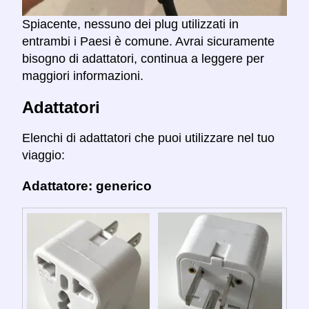
Spiacente, nessuno dei plug utilizzati in
entrambi i Paesi è comune. Avrai sicuramente
bisogno di adattatori, continua a leggere per
maggiori informazioni.
Adattatori
Elenchi di adattatori che puoi utilizzare nel tuo
viaggio:
Adattatore: generico