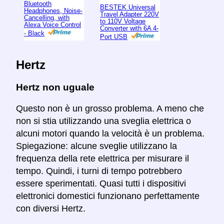
Bluetooth
BESTEK Universal
Headphones, Noise-
Travel Adapter 220V
Cancelling, with
to 110V Voltage
Alexa Voice Control
Converter with 6A 4-
- Black
Port USB
Hertz
Hertz non uguale
Questo non è un grosso problema. A meno che
non si stia utilizzando una sveglia elettrica o
alcuni motori quando la velocità è un problema.
Spiegazione: alcune sveglie utilizzano la
frequenza della rete elettrica per misurare il
tempo. Quindi, i turni di tempo potrebbero
essere sperimentati. Quasi tutti i dispositivi
elettronici domestici funzionano perfettamente
con diversi Hertz.