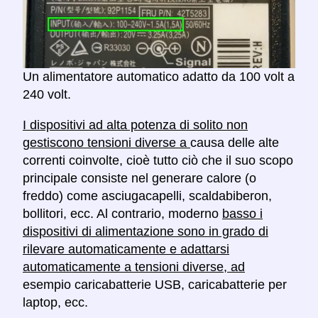
Un alimentatore automatico adatto da 100 volt a
240 volt.
I dispositivi ad alta potenza di solito non
gestiscono tensioni diverse a
causa delle alte
correnti coinvolte, cioè tutto ciò che il suo scopo
principale consiste nel generare calore (o
freddo) come asciugacapelli, scaldabiberon,
bollitori, ecc. Al contrario, moderno
basso i
dispositivi di alimentazione sono in grado di
rilevare automaticamente e adattarsi
automaticamente a tensioni diverse, ad
esempio caricabatterie USB, caricabatterie per
laptop, ecc.