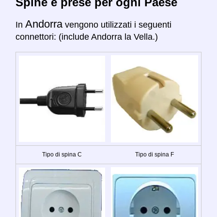
Spine e prese per ogni Paese
Andorra
In
vengono utilizzati i seguenti
connettori: (include Andorra la Vella.)
Tipo di spina C
Tipo di spina F