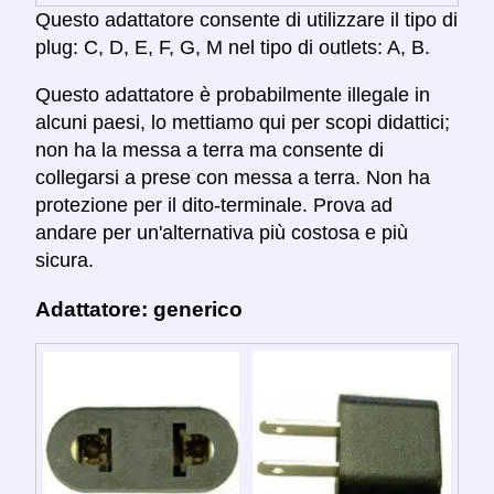
Questo adattatore consente di utilizzare il tipo di
plug: C, D, E, F, G, M nel tipo di outlets: A, B.
Questo adattatore è probabilmente illegale in
alcuni paesi, lo mettiamo qui per scopi didattici;
non ha la messa a terra ma consente di
collegarsi a prese con messa a terra. Non ha
protezione per il dito-terminale. Prova ad
andare per un'alternativa più costosa e più
sicura.
Adattatore: generico