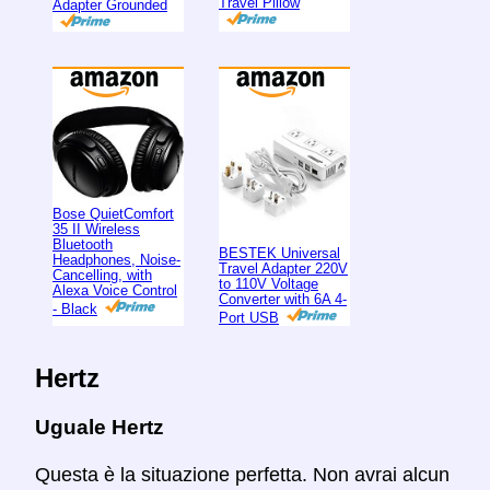
Travel Pillow
Adapter Grounded
Bose QuietComfort
35 II Wireless
Bluetooth
BESTEK Universal
Headphones, Noise-
Travel Adapter 220V
Cancelling, with
to 110V Voltage
Alexa Voice Control
Converter with 6A 4-
- Black
Port USB
Hertz
Uguale Hertz
Questa è la situazione perfetta. Non avrai alcun