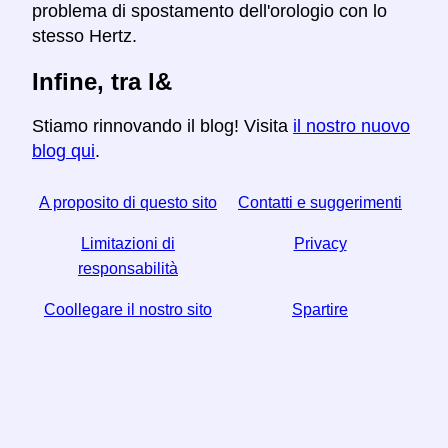
problema di spostamento dell'orologio con lo
stesso Hertz.
Infine, tra l&
Stiamo rinnovando il blog! Visita
il nostro nuovo
blog qui
.
A proposito di questo sito
Contatti e suggerimenti
Limitazioni di
Privacy
responsabilità
Coollegare il nostro sito
Spartire
☆ Se trovi utile questo articolo, aiutaci condividendolo
sui social media,
Helps Anche un link dal tuo sito web ti aiuta.