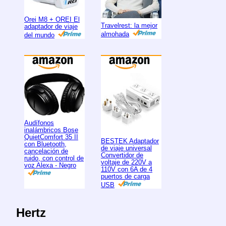
Orei M8 + OREI El
Travelrest: la mejor
adaptador de viaje
almohada
del mundo
Audífonos
inalámbricos Bose
QuietComfort 35 II
BESTEK Adaptador
con Bluetooth,
de viaje universal
cancelación de
Convertidor de
ruido, con control de
voltaje de 220V a
voz Alexa - Negro
110V con 6A de 4
puertos de carga
USB
Hertz