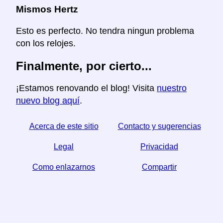
Mismos Hertz
Esto es perfecto. No tendra ningun problema
con los relojes.
Finalmente, por cierto...
¡Estamos renovando el blog! Visita
nuestro
nuevo blog aquí
.
Acerca de este sitio
Contacto y sugerencias
Legal
Privacidad
Como enlazarnos
Compartir
☆ Si este articulo le sirve, ayudenos compartiendolo
en las redes sociales,
↬ un enlace desde su sitio web ayuda también.