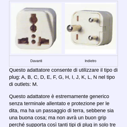
Davanti
Indietro
Questo adattatore consente di utilizzare il tipo di
plug: A, B, C, D, E, F, G, H, I, J, K, L, N nel tipo
di outlets: M.
Questo adattatore è estremamente generico
senza terminale allentato e protezione per le
dita, ma ha un passaggio di terra, sebbene sia
una buona cosa; ma non avrà un buon grip
perché supporta così tanti tipi di plug in solo tre