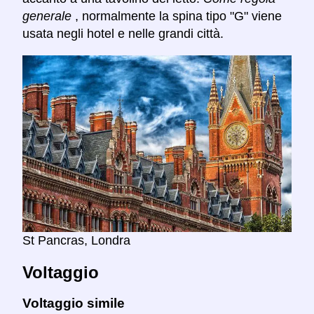
generale
, normalmente la spina tipo "G" viene
usata negli hotel e nelle grandi città.
St Pancras, Londra
Voltaggio
Voltaggio simile