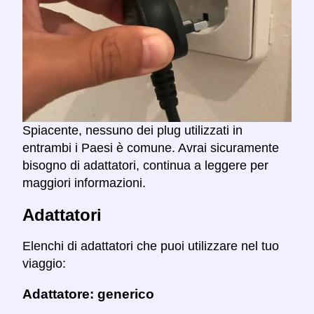
Spiacente, nessuno dei plug utilizzati in
entrambi i Paesi è comune. Avrai sicuramente
bisogno di adattatori, continua a leggere per
maggiori informazioni.
Adattatori
Elenchi di adattatori che puoi utilizzare nel tuo
viaggio:
Adattatore: generico