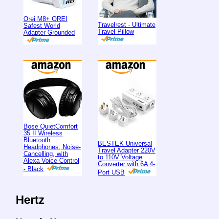
Orei M8+ OREI
Travelrest - Ultimate
Safest World
Travel Pillow
Adapter Grounded
Bose QuietComfort
35 II Wireless
Bluetooth
BESTEK Universal
Headphones, Noise-
Travel Adapter 220V
Cancelling, with
to 110V Voltage
Alexa Voice Control
Converter with 6A 4-
- Black
Port USB
Hertz