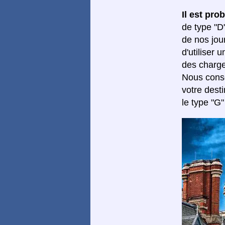
Il est pr
de type "D
de nos jour
d'utiliser
des charge
Nous conse
votre dest
le type "G