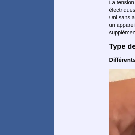
La tension
électrique
Uni sans a
un apparei
supplément
Type d
Différent