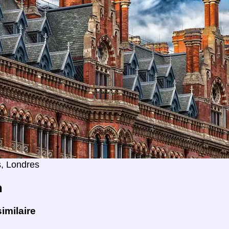
, Londres
n
imilaire