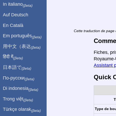
In italiano
(βeta)
Auf Deutsch
En Català
Cette traduction de page 
Em português
(βeta)
Comment
用中文（表达
(βeta)
Fiches, pr
हिंदी में
(βeta)
Royaume-Un
Assistant 
日本語で
(βeta)
Quick C
По-русски
(βeta)
Di indonesia
(βeta)
Trong việt
T
(βeta)
Type de bo
Türkçe olarak
(βeta)