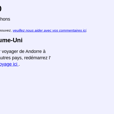
o
chons
 pouvez,
veuillez nous aider avec vos commentaires ici
.
aume-Uni
ur voyager de Andorre à
utres pays, redémarrez l'
voyage ici
.