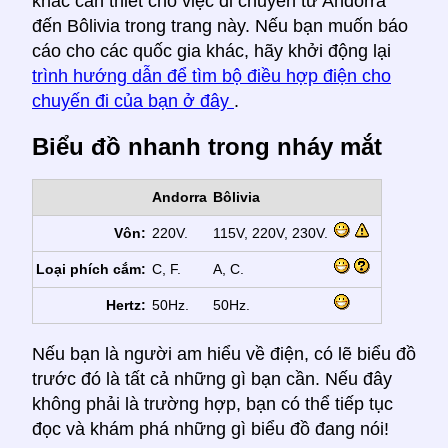
khác cần thiết cho việc di chuyển từ Andorra
đến Bôlivia trong trang này. Nếu bạn muốn báo
cáo cho các quốc gia khác, hãy khởi động lại
trình hướng dẫn để tìm bộ điều hợp điện cho
chuyến đi của bạn ở đây
.
Biểu đồ nhanh trong nháy mắt
Andorra
Bôlivia
Vôn:
220V.
115V, 220V, 230V.
Loại phích cắm:
C, F.
A, C.
Hertz:
50Hz.
50Hz.
Nếu bạn là người am hiểu về điện, có lẽ biểu đồ
trước đó là tất cả những gì bạn cần. Nếu đây
không phải là trường hợp, bạn có thể tiếp tục
đọc và khám phá những gì biểu đồ đang nói!