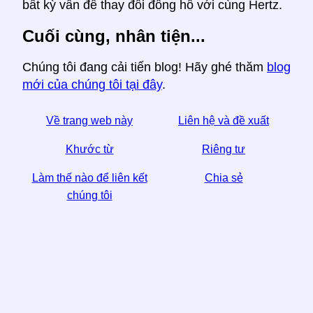
bất kỳ vấn đề thay đổi đồng hồ với cùng Hertz.
Cuối cùng, nhân tiện...
Chúng tôi đang cải tiến blog! Hãy ghé thăm
blog
mới của chúng tôi tại đây
.
Về trang web này
Liên hệ và đề xuất
Khước từ
Riêng tư
Làm thế nào để liên kết
Chia sẻ
chúng tôi
☆ Nếu bạn thấy bài viết này hữu ích, hãy giúp chúng
tôi bằng cách chia sẻ nó trên phương tiện truyền
thông xã hội,
Một liên kết từ trang web của bạn cũng giúp.