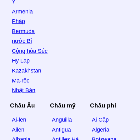
Ý
Armenia
Pháp
Bermuda
nước Bỉ
Cộng hòa Séc
Hy Lạp
Kazakhstan
Ma-rốc
Nhật Bản
Châu Âu
Châu mỹ
Châu phi
Ai-len
Anguilla
Ai Cập
Ailen
Antigua
Algeria
Albania
Antilles Hà
Botswana