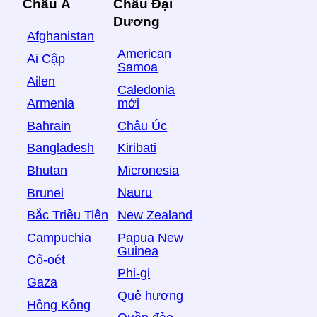
Châu Á
Châu Đại
Dương
Afghanistan
American
Ai Cập
Samoa
Ailen
Caledonia
mới
Armenia
Châu Úc
Bahrain
Kiribati
Bangladesh
Micronesia
Bhutan
Nauru
Brunei
New Zealand
Bắc Triều Tiên
Papua New
Campuchia
Guinea
Cô-oét
Phi-gi
Gaza
Quê hương
Hồng Kông