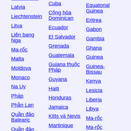
Cuba
Equatorial
Latvia
Guinea
Cộng hòa
Liechtenstein
Dominican
Eritrea
Litva
Ecuador
Gabon
Liên bang
El Salvador
Gambia
Nga
Grenada
Ghana
Ma-rốc
Guatemala
Guinea
Malta
Guiana thuộc
Guinea-
Moldova
Pháp
Bissau
Monaco
Guyana
Kenya
Na Uy
Haiti
Lesicia
Pháp
Honduras
Liberia
Phần Lan
Jamaica
Libya
Quần đảo
Kitts và Nevis
Ma-rốc
Balearic
Martinique
Ma-rốc
Quần đảo