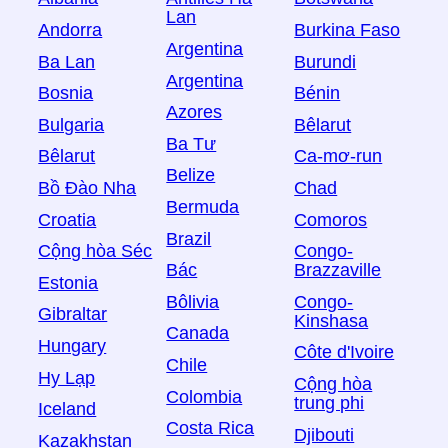
Lan
Andorra
Burkina Faso
Argentina
Ba Lan
Burundi
Argentina
Bosnia
Bénin
Azores
Bulgaria
Bêlarut
Ba Tư
Bêlarut
Ca-mơ-run
Belize
Bồ Đào Nha
Chad
Bermuda
Croatia
Comoros
Brazil
Cộng hòa Séc
Congo-
Bác
Brazzaville
Estonia
Bôlivia
Congo-
Gibraltar
Kinshasa
Canada
Hungary
Côte d'Ivoire
Chile
Hy Lạp
Cộng hòa
Colombia
trung phi
Iceland
Costa Rica
Djibouti
Kazakhstan