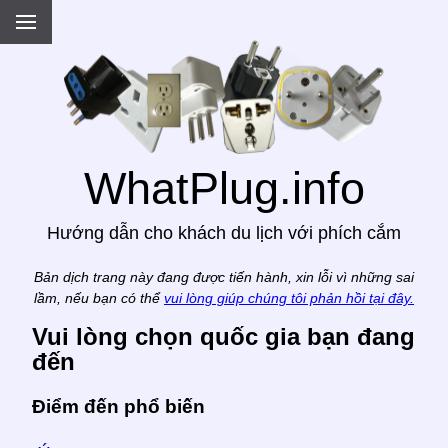
.
WhatPlug.info
Hướng dẫn cho khách du lịch với phích cắm
Bản dịch trang này đang được tiến hành, xin lỗi vì những sai
lầm, nếu bạn có thể
vui lòng giúp chúng tôi phản hồi tại đây.
Vui lòng chọn quốc gia bạn đang
đến
Điểm đến phổ biến