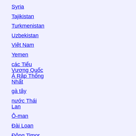
Syria
Tajikistan
Turkmenistan
Uzbekistan
Việt Nam
Yemen
các Tiểu
Vương Quốc
Ả Rập Thống
Nhất
gà tây
nước Thái
Lan
Ô-man
Đài Loan
Đông Timor