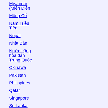
Myanmar
(Miến Điện
Mông Cổ
Nam Triều
Tiên
Nepal
Nhật Bản
Nước cộng
hòa dân
Trung Quốc
Okinawa
Pakistan
Philippines
Qatar
Singapore
Sri Lanka