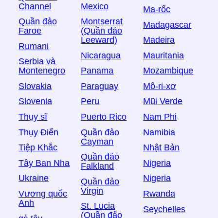
Channel
Mexico
Ma-rốc
Quần đảo
Montserrat
Madagascar
Faroe
(Quần đảo
Leeward)
Madeira
Rumani
Nicaragua
Mauritania
Serbia và
Montenegro
Panama
Mozambique
Slovakia
Paraguay
Mô-ri-xơ
Slovenia
Peru
Mũi Verde
Thụy sĩ
Puerto Rico
Nam Phi
Thụy Điển
Quần đảo
Namibia
Cayman
Tiệp Khắc
Nhật Bản
Quần đảo
Tây Ban Nha
Nigeria
Falkland
Ukraine
Nigeria
Quần đảo
Virgin
Vương quốc
Rwanda
Anh
St. Lucia
Seychelles
(Quần đảo