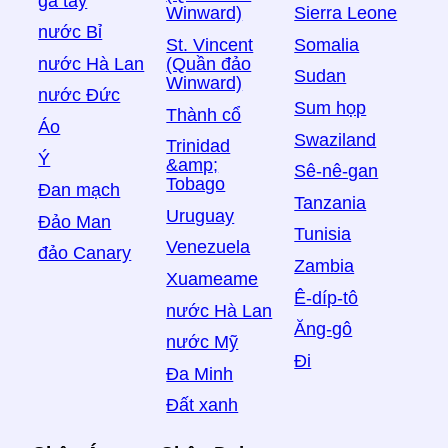
gà tây
Sierra Leone
Winward)
nước Bỉ
Somalia
St. Vincent
nước Hà Lan
(Quần đảo
Sudan
Winward)
nước Đức
Sum họp
Thành cổ
Áo
Swaziland
Trinidad
Ý
&amp;
Sê-nê-gan
Tobago
Đan mạch
Tanzania
Uruguay
Đảo Man
Tunisia
Venezuela
đảo Canary
Zambia
Xuameame
Ê-díp-tô
nước Hà Lan
Ăng-gô
nước Mỹ
Đi
Đa Minh
Đất xanh