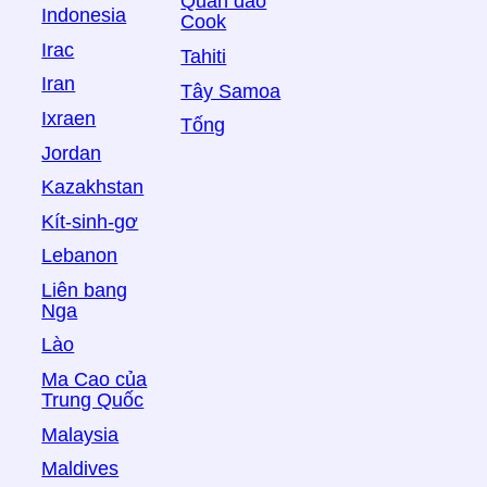
Quần đảo
Indonesia
Cook
Irac
Tahiti
Iran
Tây Samoa
Ixraen
Tống
Jordan
Kazakhstan
Kít-sinh-gơ
Lebanon
Liên bang
Nga
Lào
Ma Cao của
Trung Quốc
Malaysia
Maldives