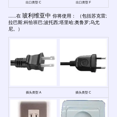
出口类型 C
出口类型 F
玻利维亚中
......在
你将使用： （包括苏克雷;
拉巴斯;科恰班巴;波托西;塔里哈;奥鲁罗;乌尤
尼。）
插头类型 A
插头类型 C