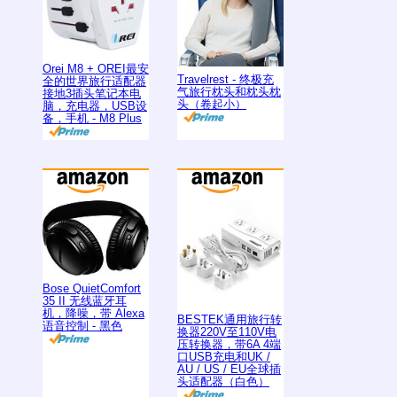
Orei M8 + OREI最安
Travelrest - 终极充
全的世界旅行适配器
气旅行枕头和枕头枕
接地3插头笔记本电
头（卷起小）
脑，充电器，USB设
备，手机 - M8 Plus
Bose QuietComfort
35 II 无线蓝牙耳
机，降噪，带 Alexa
BESTEK通用旅行转
语音控制 - 黑色
换器220V至110V电
压转换器，带6A 4端
口USB充电和UK /
AU / US / EU全球插
头适配器（白色）