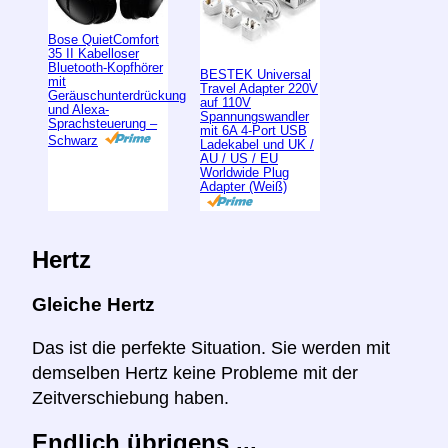
Bose QuietComfort
35 II Kabelloser
Bluetooth-Kopfhörer
BESTEK Universal
mit
Travel Adapter 220V
Geräuschunterdrückung
auf 110V
und Alexa-
Spannungswandler
Sprachsteuerung –
mit 6A 4-Port USB
Schwarz
Ladekabel und UK /
AU / US / EU
Worldwide Plug
Adapter (Weiß)
Hertz
Gleiche Hertz
Das ist die perfekte Situation. Sie werden mit
demselben Hertz keine Probleme mit der
Zeitverschiebung haben.
Endlich übrigens ...