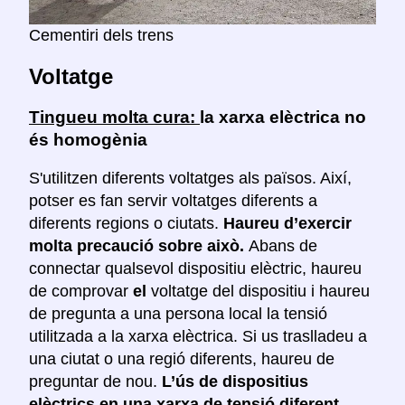
Cementiri dels trens
Voltatge
Tingueu molta cura:
la xarxa elèctrica no
és homogènia
S'utilitzen diferents voltatges als països. Així,
potser es fan servir voltatges diferents a
diferents regions o ciutats.
Haureu d’exercir
molta precaució sobre això.
Abans de
connectar qualsevol dispositiu elèctric, haureu
de comprovar
el
voltatge del dispositiu i haureu
de pregunta a una persona local la tensió
utilitzada a la xarxa elèctrica. Si us traslladeu a
una ciutat o una regió diferents, haureu de
preguntar de nou.
L’ús de dispositius
elèctrics en una xarxa de tensió diferent