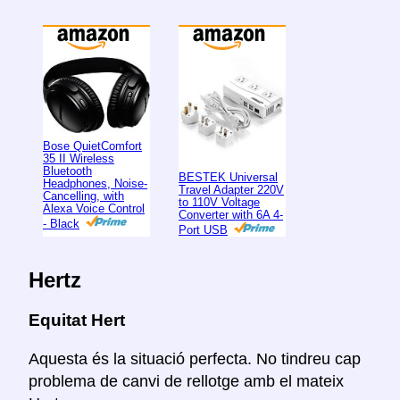
Bose QuietComfort
35 II Wireless
Bluetooth
BESTEK Universal
Headphones, Noise-
Travel Adapter 220V
Cancelling, with
to 110V Voltage
Alexa Voice Control
Converter with 6A 4-
- Black
Port USB
Hertz
Equitat Hert
Aquesta és la situació perfecta. No tindreu cap
problema de canvi de rellotge amb el mateix