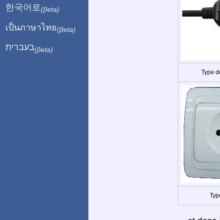
한국어로
(βeta)
เป็นภาษาไทย
(βeta)
בעברית
(βeta)
Type d
Typ