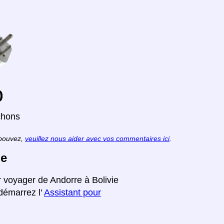
o
chons
 pouvez,
veuillez nous aider avec vos commentaires ici
.
ie
r voyager de Andorre à Bolivie
edémarrez l'
Assistant pour