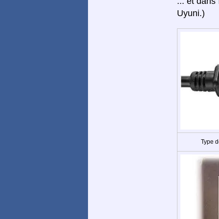
... et dans
Uyuni.)
Type d