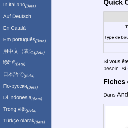
Quick C
In italiano
(βeta)
Auf Deutsch
T
En Català
Type de bo
Em português
(βeta)
用中文（表达
(βeta)
Si vous êt
हिंदी में
(βeta)
besoin. Si 
日本語で
(βeta)
Fiches 
По-русски
(βeta)
And
Dans
Di indonesia
(βeta)
Trong việt
(βeta)
Türkçe olarak
(βeta)