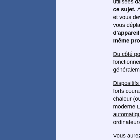
utilisées d
ce sujet.
A
et vous dev
vous dépla
d'apparei
même pro
Du côté po
fonctionne
généralemen
Dispositif
forts coura
chaleur (o
moderne
L
automatiqu
ordinateurs
Vous aurez