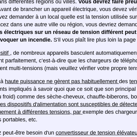
ans différentes régions ou villes.
Vous devrez faire pre
vant de brancher un appareil électrique, vous devez véri
ez demander à un local quelle est la tension utilisée sur
cez dans une autre ville ou région, vous devriez dema
ls électriques sur un réseau de tension différent p
voquer un incendie.
S'il vous plaît lire plus loin la pag
sitif
, de nombreux appareils basculent automatiquement 
nt parfaitement, c’est-à-dire que les chargeurs de télép
t multi-tensions (mais veuillez vérifier votre propre ten
s
à
haute puissance ne gèrent pas habituellement
des
ten
nts impliqués à savoir quoi que ce soit que son principal 
u froid) comme des sèche-cheveux, chauffe-biberons, boui
es dispositifs d'alimentation sont susceptibles de détecte
ement à différentes tensions, par
exemple des chargeur
 portables, etc.
 peut-être besoin d'un
convertisseur de tension élévate