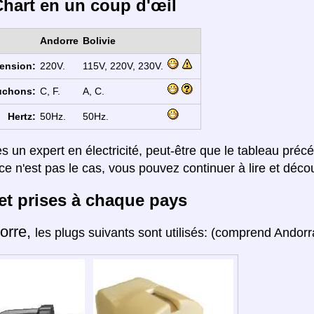
hart en un coup d'œil
Andorre
Bolivie
ension:
220V.
115V, 220V, 230V.
uchons:
C, F.
A, C.
Hertz:
50Hz.
50Hz.
es un expert en électricité, peut-être que le tableau préc
ce n'est pas le cas, vous pouvez continuer à lire et décou
et prises à chaque pays
orre,
les plugs suivants sont utilisés: (comprend Andorra