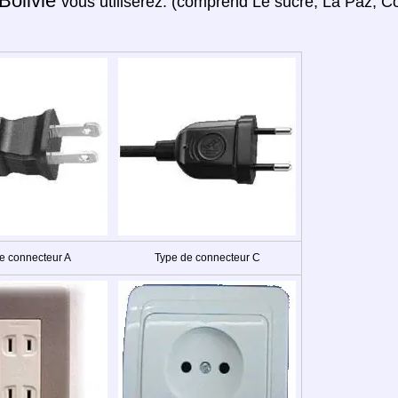
Bolivie
vous utiliserez: (comprend Le sucre, La Paz, C
e connecteur A
Type de connecteur C