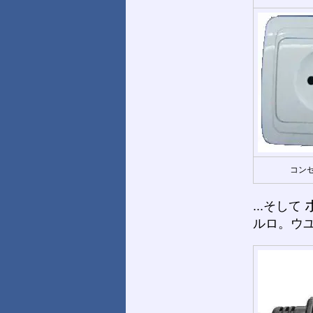
コンセ
...そして
ルロ。ウ