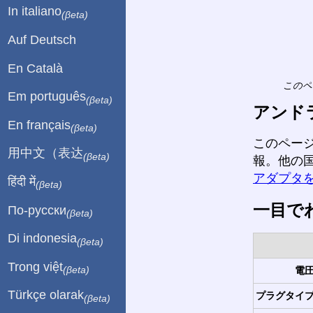
In italiano
(βeta)
Auf Deutsch
En Català
このペ
Em português
(βeta)
アンド
En français
(βeta)
このペー
用中文（表达
(βeta)
報。他の
アダプタ
हिंदी में
(βeta)
一目で
По-русски
(βeta)
Di indonesia
(βeta)
Trong việt
電圧
(βeta)
Türkçe olarak
プラグタイプ
(βeta)