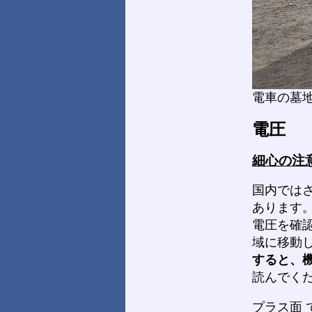
電車の墓
電圧
細心の注
国内では
あります
電圧を確
域に移動
すると、
読んでく
プラス面