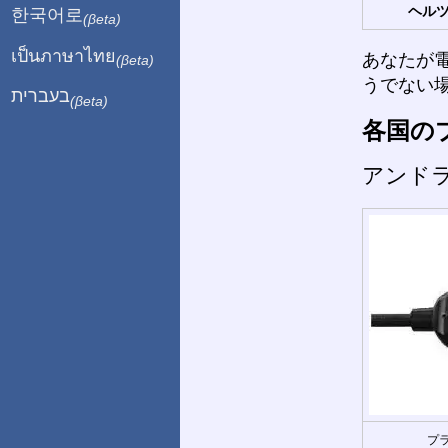
ヘルツ
한국어로
(βeta)
เป็นภาษาไทย
あなたが
(βeta)
うでない
בעברית
(βeta)
各国の
アンド
プラ