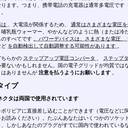
なります。つまり、携帯電話の充電器は通常多電圧です
）。
器は
、大電流が関係するため、
通常はさまざまな電圧
、哺乳瓶ウォーマー、やかんなどのように熱（または冷
ものすべてです
。パワーデバイスは、さまざまな電圧、
など
を自動検出して自動調整する可能性があります
。
どちらかの
ステップアップ電圧コンバータ
、
ステップ
必要ないかもしれません。国の電子グリッドが均質では
くはありませんが
注意を払うようにお願いします
。
タイプ
ネクタは両国で使用されています
をボリビアに直接差し込むことができます（電圧などに
をお読みください）。たぶんあなたはいくつかのソケッ
う、しかしあなたのプラグがすでに国内で使われている