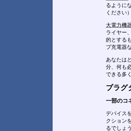
るように
ください
大電力機
ライヤー
的とする
プ充電器
あなたは
分、何も
できる多
プラグ
一部のコ
デバイス
クション
るでしょ