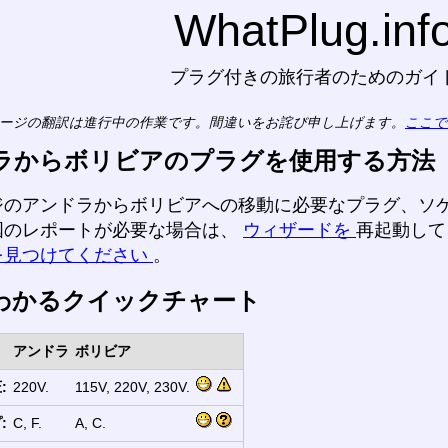
WhatPlug.inf
プラグ付きの旅行者のためのガイ
ージの翻訳は進行中の作業です。間違いをお詫び申し上げます。
ここで
ラからボリビアのプラグを使用する方法
ジのアンドラからボリビアへの移動に必要なプラグ、ソ
国のレポートが必要な場合は、
ウィザードを
再起動し
を見つけてください
。
わかるクイックチャート
アンドラ
ボリビア
:
220V.
115V, 220V, 230V.
:
C, F.
A, C.