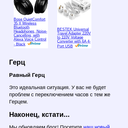
Bose QuietComfort
35 II Wireless
Bluetooth
BESTEK Universal
Headphones, Noise-
Travel Adapter 220V
Cancelling, with
to 110V Voltage
Alexa Voice Control
Converter with 6A 4-
- Black
Port USB
Герц
Равный Герц
Это идеальная ситуация. У вас не будет
проблем с переключением часов с тем же
Герцем.
Наконец, кстати...
Мы обновляем блог! Посетите
наш новый