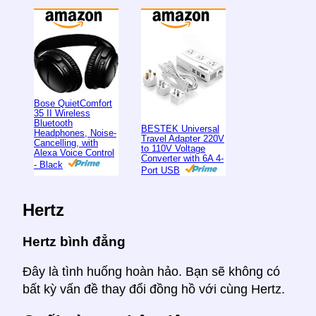
Bose QuietComfort
35 II Wireless
Bluetooth
BESTEK Universal
Headphones, Noise-
Travel Adapter 220V
Cancelling, with
to 110V Voltage
Alexa Voice Control
Converter with 6A 4-
- Black
Port USB
Hertz
Hertz bình đẳng
Đây là tình huống hoàn hảo. Bạn sẽ không có
bất kỳ vấn đề thay đổi đồng hồ với cùng Hertz.