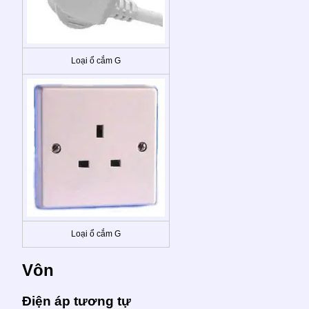
Loại ổ cắm G
Loại ổ cắm G
Vôn
Điện áp tương tự