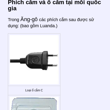
Phích cắm và ổ cắm tại mỗi quốc
gia
Ăng-gô
Trong
các phích cắm sau được sử
dụng: (bao gồm Luanda.)
Loại ổ cắm C