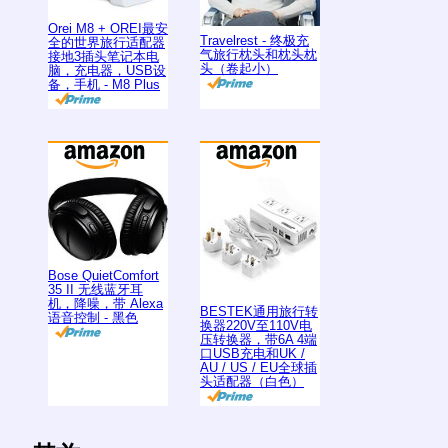
Orei M8 + OREI最安
Travelrest - 终极充
全的世界旅行适配器
气旅行枕头和枕头枕
接地3插头笔记本电
头（卷起小）
脑，充电器，USB设
备，手机 - M8 Plus
Bose QuietComfort
35 II 无线蓝牙耳
机，降噪，带 Alexa
BESTEK通用旅行转
语音控制 - 黑色
换器220V至110V电
压转换器，带6A 4端
口USB充电和UK /
AU / US / EU全球插
头适配器（白色）