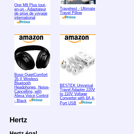
Orei M8 Plus tout-
Travelrest - Ultimate
en-un - Adaptateur
Travel Pillow
de prise de voyage
international
Bose QuietComfort
35 II Wireless
Bluetooth
BESTEK Universal
Headphones, Noise-
Travel Adapter 220V
Cancelling, with
to 110V Voltage
Alexa Voice Control
Converter with 6A 4-
- Black
Port USB
Hertz
Hertz égal