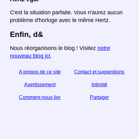
C'est la situation parfaite. Vous n'aurez aucun
problème d'horloge avec le même Hertz.
Enfin, d&
Nous réorganisons le blog ! Visitez
notre
nouveau blog ici
.
A propos de ce site
Contact et suggestions
Avertissement
Intimité
Comment nous lier
Partager
Si vous trouvez cet article utile, aidez-nous en le
partageant sur les réseaux sociaux,
Un lien de votre site Web aide aussi.