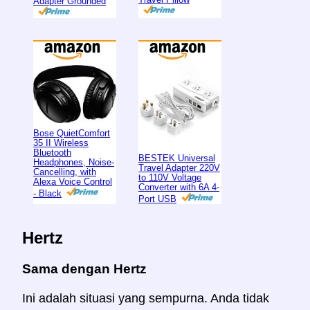
Adapter Grounded
Bose QuietComfort
35 II Wireless
Bluetooth
BESTEK Universal
Headphones, Noise-
Travel Adapter 220V
Cancelling, with
to 110V Voltage
Alexa Voice Control
Converter with 6A 4-
- Black
Port USB
Hertz
Sama dengan Hertz
Ini adalah situasi yang sempurna. Anda tidak