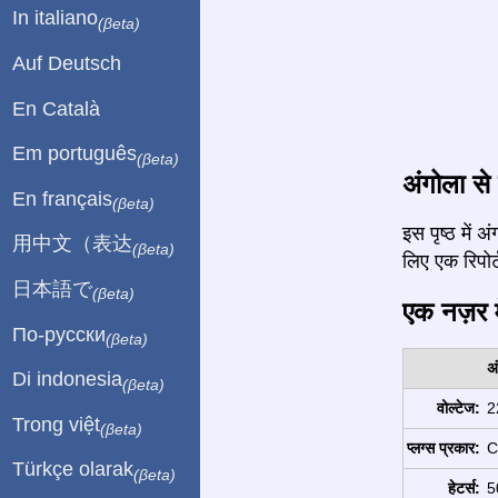
In italiano
(βeta)
Auf Deutsch
En Català
Em português
(βeta)
अंगोला से 
En français
(βeta)
इस पृष्ठ में
用中文（表达
(βeta)
लिए एक रिपोर्ट
日本語で
(βeta)
एक नज़र मे
По-русски
(βeta)
अ
Di indonesia
(βeta)
वोल्टेज:
2
Trong việt
(βeta)
प्लग्स प्रकार:
C
Türkçe olarak
(βeta)
हेटर्स:
5