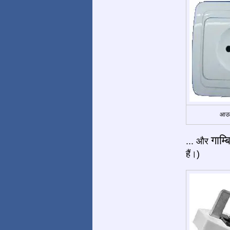
आउट
गाम्ब
... और
हैं।)