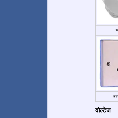
प
आउट
वोल्टेज