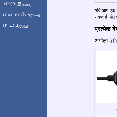
한국어로
(βeta)
यदि आप एक बि
เป็นภาษาไทย
(βeta)
सकते हैं और प
בעברית
(βeta)
प्रत्येक द
अंगोला
में 
प